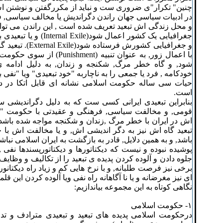
چنین" تکرار"ی ضروری ست و نباید از مکررگفتن و نوشتن اش
در ادبیات سیاسی جهان راندن دگراندیش یا مخالف سیاسی, فر
و محل زندگی اش تبعید تعریف شده است , این راندن می تو
جغرافیایی یک کشور اعمال شود
و جغرافیایی کشورش فر
با اعمال زور, به عنوان تنبیه (t
شود, و گاه خطر مرگ, شکنجه و زندان, به دلیل ادامه ی م
حیات سی ساله حکومت اسلامی نشانه ای قابل اتکا در د
است.
بنابراین تبعیدی ایرانی کسی ست که به دلیل دگراندیشی س
قومی, و مخالفت سیاسی, فرهنگی و عقیدتی با حکومت "ج
اش در ایران با خطر مرگ ,زندان و شکنجه مواجه شده باشد
تبعید گاه اش نیز به دگر اندیشی اش, و یا مخالفت اش با 
باشد, و به همین دلایل, قادر به بازگشت به ایران اسلامی نباشد
پوشیده نبوده و نیست که دیکتاتورها و دیکتاتورپسندها نف
جلوه دادن و آلوده کردن پدیده ی تبعید را از تکالیف و وظایف 
برخی نیز فرصت طلبانه, و با نرخ هایی کم و زیاد راه دیکتانوره
ای نیز مغرضانه و یا نا آگاهانه راه نفی ویا آلوده کردن این قلم
نگاهی کوتاه به این مجموعه بیاندازیم:
۱- حکومت اسلامی
درحکومت اسلامی پدیده های تبعید و تبعیدی مترادف و تدا