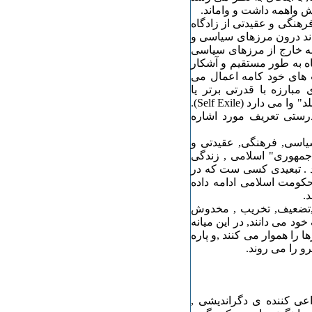
 واهمه داشت و واماند.
هنگی و عقیدتی از زادگاه
اند درون مرزهای سیاسی و
(Internal Exile) و یا تبعیدی به خارج از مرزهای سیاسی
ستاده شود(External Exile). تبعید گاه به طور مستقیم و آشکار
Punishmen) از سوی حکومت های خود کامه اعمال می
بارزه با قدرتی برتر یا
خودکامه , فرد یا جمعی را به ناچاربه "خود تبعیدی" ویا "نفی بلد" وا می دارد (Self Exile).
رستی تعریف مورد اشاره
یاسی, فرهنگی, عقیدتی و
مهوری" اسلامی , زندگی
 . تبعیدی کسی ست که در
حکومت اسلامی ادامه داده
.
ی ,تضعیف, تخریب , مخدوش
خود می دانند, در این میانه
ا را هموار می کنند ,و پاره
رو را می روند.
عی کننده ی دگراندیشی ,