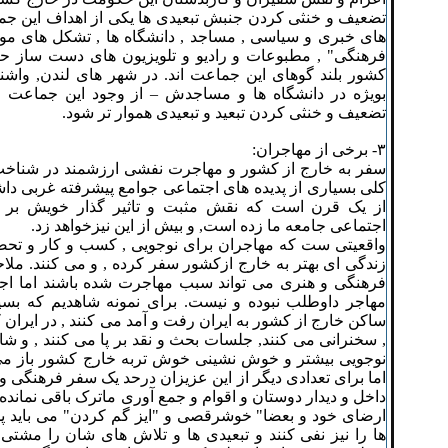
تضعیف و خنثی کردن جنبش تبعیدی ها یکی از اهداف این ج
های خبری و سیاسی , مساجد , دانشگاه ها , تشکل های مو
فرهنگی" , مطبوعات و رادیو و تلویزیون های دست ساز ح
کشور بلند گوهای این جماعت اند. در شهر های لندن, واشنگت
بویژه در دانشگاه ها و مساجدش – از وجود این جماعت 
تضعیف و خنثی کردن تبعید و تبعیدی هموار تر شود.
٣- برخی از مهاجران:
سفر به خارج از کشور و مهاجرت نفشی ارزشمند در شناخت
کلی بسیاری از پدیده های اجتماعی جوامع پیشرفته غربی د
از یک قرن است که نقش مثبت و تاثیر گذار خویش بر 
اجتماعی جامعه ما زده است, و بیش از این نیزخواهد زد.
واقعیتی ست که مهاجران برای نوجویی , کسب و کار و تحص
زندگی ای بهتر به خارج ازکشور سفر کرده , و می کنند. مل
فرهنگی و هنری می تواند سبب مهاجرت شده باشند اما اجب
مهاجر داوطلب نبوده و نیست. برای نمونه شاهدیم که بسیا
ساکن خارج از کشور به ایران رفت و آمد می کنند , در ایران 
, سخنرانی می کنند, جلسات بحث و نقد بر پا می کنند , و ش
نوجویی بیشتر و خوش نشینی خوش تربه خارج کشور باز می
اما برای تعدادی دیگر از این عزیزان درحد یک سفر فرهنگی و 
داخل و دیدار دوستان و اقوام و جمع آوری ماترک باقی نمانده 
ارضای خود و بعضا" خوشرقصی و "ایز گم کردن" می باید پدید
ها را نیز نفی کنند و تبعیدی ها و تلاش های شان را مشتی