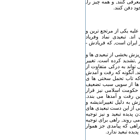
فی کنند, و همه چیز را,
ود دفن کنند.
علیه یکی از مرتجع ترین و
. تبعیدی نماد وفریاد
ز ایران است, که فریادش -
زش بخشی از تبعیدی ها و
ر ,تشدید کرده است. تغییر
تواند به درکی متفاوت از
د, آنگونه که رفت و آمدش
 که تاب تحمل سختی ها ی
ش ها از سویی سبب تضعیف
 حکومت اسلامی نیز قرار
ن رفت و آمدها می بندد.
ش به دلیل تغییراندیشه و
ی از این دست تبعیدی های
پدیده تبعید و نیز توجیه
 روند, راهی برای توجیه
اهی که پیامدی جز هموار
یده تبعید ندارد.