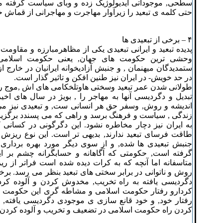
سطحی, موجوداتی ایدیولوژیک زده و وبای سیاست گرفته معر
حتی کلمه ی تبعید را زیرآوار مهاجرت و مهاجرانی از قماش خ
۴ – برخی از تبعیدی ها
پدیده تبعید و ایرانی تبعیدی یکی از مظاهرمبارزه و مقاومت 
وحشی ترین حکومت های جهان, یعنی حکومت اسلامی اند
ستمدیدگان میهنمان , و جنبش آزادیخوانه ایرانیان در خارج ا
در حد خویش- در ایران نیز طنین افکن و تاثیر گذار است.
طولانی شدن عمر تبعید وسختی هاوتلخکامی های اش ,موج ری
تبدیل و دگردیسی آنها به مهاجر را , بویژ در سال های اخی
اندیشه و روش, وسفر حق هر انسانی ست, و تبعیدی نیز می 
زندگی , سیاست و فرهنگ برسد و راهی که می پسندد برگزین
به ایران نیز دچار مخاطره نشود. این دگرگونی در کسانی
طاقت فرسای تبعید ندارند, بدیهی تر است. این نوع ریز
جنبش تبعیدی ها شده, و از سوی دیگر مورد بهره برداری
گرفته است, حکومتی که آگاهانه و حسابگرانه چشم بر ای
متاسفانه اما آنچه که به کرات دیده شده است فراتر از ریز
روش و ناتوانی در برابر سختی های تبعید بنظر می رسد. برخ
دگردیسی یافته به راه تخریب, مخدوش کردن و آلوده کردن 
کردارو رفتار حکومت اسلامی و مشاطه گری این حکومت می
رفتار خود, و خود قانع سازی ی موجودی دگردیسی یافته, ر
کردن راه حکومت اسلامی در تضعیف و تخریب و آلوده کردن پد