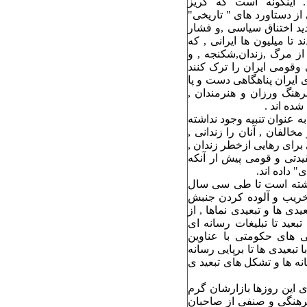
 اینگونه است که گریز
از دستاورد های " تاریخی"
 شده است. پس از انقلاب بهمن ۱٣۵۷, تشدید اختناق سیاسی ,و فشار
ا میلیون ها ایرانی , که
از مرگ ,زندان,شکنجه , و
قومی ایران را ترک کنند
 ایران پناهگاهی دست و پا
هنگ ورزان و هنرمندان ,
ده اند .
ه عنوان تنبیه وجود نداشته
خالفان , آنان را زندانی ,
رای رهایی ازخطر زندان ,
دتی و قومی پیش ار آنکه
یدی" داده اند.
 داشته است تا طی سی سال
خریب و آلوده کردن جنبش
یدی ها و تبعیدی نماها , از
بعید تا تبلیغات رسانه ای
ی های حکومتی با عناوین
تبعیدی ها تا برپایی رسانه
ه ها و تشکل های تبعید ی
ی این روزها بازارشان گرم
رهنگی و صنفی از صاحبان