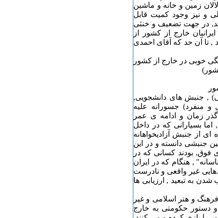
لان زمین و خانه و ماشین
الی و نیز وجود کمیت قابل
ند, در جهت تضعیف و خنثی
رانیان خارج از کشور از
 , تا آن حد که آقای احمدی
نگی خوبی در خارج از کشور
شور)
) , جنبش های دانشجویی,
 و منفرد) جسورانه علیه
گذر زمان و ادامه ی عمر
 اما بسیارانی که در داخل
ره ای از جنبش آزادیخواهانه
ین جنبشی دانسته و در این
ی فوق, بودند کسانی که در
سانه" , هنگام که در ایران
وردهایی غیر واقعی و نادرست
 شدن به تبعید , ارزیابی ها
رهنگ و هنر اسلامی و غیر
 و دستور حکومتی به خارج
را بازی کرده و می کنند.