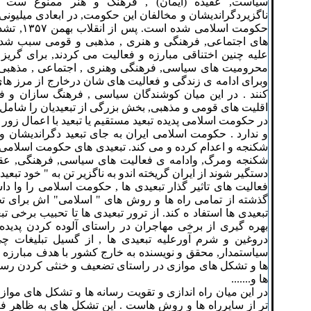
سیاست, عقیده (ایمان) , فرهنگ و هنر ممنوع ست .
ناگزیردگراندیشان و مخالفان این حکومت, در ابعادی میلیونی 
حکومت اسلامی
های اجتماعی, فرهنگی و هنری , مذهبی و قومی سبب شدند ت
علیه چنین اختناقی مبارزه و فعالیت می کردند, برای گریز 
محرومیت های سیاسی, فرهنگی وهنری , اجتماعی , مذهبی و
وبرای ادامه ی زندگی و فعالیت های شان درخارج از مرز های
کنند . در این میان کوشندگان سیاسی , فرهنگ سازان و فر
اقلیت های قومی و مذهبی, بخش بزرگی از تبعیدیان را شامل ش
در حکومت اسلامی پدیده تبعید مستقیم یا تبعید با اعمال زور ب
و ندارد . حکومت اسلامی ایران به جای تبعید دگراندیشان و م
شکنجه و اعدام کرده و می کند. تبعیدی های حکومت اسلامی ب
شکنجه ومرگ, وادامه ی فعالیت های سیاسی, فرهنگی, عقی
دستگیر شوند از ایران گریخته اندو به ناگزیر تن به " خود تبع
فعالیت های تاثیر گذار تبعیدی ها , حکومت اسلامی را وا
گذشته از تمامی راه ها و روش های " اسلامی" اش برای ت
تبعیدی ها استفاد ه کند. از ترور تبعیدی ها تا تحبیب برخی تبع
بهره گیری از برخی مهاجران در راستای آلوده کردن پدیده ت
دروغین و شرم آورعلیه تبعیدی ها , از گسیل تبلیغات چ
سیاستمدار, محقق و نویسنده به خارج کشور با هدف مبارزه با 
ها و تشکل های موازی در راستای تضعیف و خنثی کردن رسان
ها و.......
در این میان راه اندازی و تقویت رسانه ها و تشکل های مواز
تر از سایرراه ها و روش هاست . این تشکل های به ظاهر ف