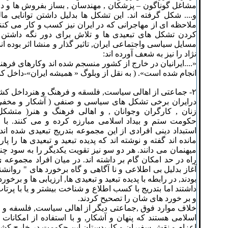
مشاغل گوناگون – پزشکان , مهندسان , بساز بفروش ها و دلا
و.... شکل گرفته اند. این تشکل ها بدلیل داشتن توانایی م
ملاحظه ای از مهاجرانی که در ایران نیز کسب و کار می کن
کردن تشکل های تبعیدی ها و تلاش برای دور نگه داشتن ای
مسایل سیاسی واجتماعی ایران, تاثیر گذار و منشا اثر بوده اند
نژاد را نیز به شعف آورده اند:
«....ایرانیان در خارج از کشور منسجم شده اند وکارهای فره
انجام شده است». ( به نقل از وبلوگ « همیشه ایران»-داخل ک
۲- جماعتی از اهالی سیاست, فلسقه و فرهنگ و هنرداخل کشور
درایران برخی تشکل های سیاسی و صنفی ( آشکار و مخفی
زنان , کارگران وجوانان , و اهالی فرهنگ و هنر( متشکل
حکومت ستم و بیداد اسلامی مبارزه کرده و می کنند. با 
استبداد دینی افرادی از این مجموعه بتدریج تبعیدی شده اند,
مانده اند گفته و نوشته اند که پدیده تبعید و تبعیدی ها را پا
میهنمان می دانند. هر دو سو نیز تقویت یکدیگر را به سود چن
راه در حد امکان گام بر داشته اند. در میان افراد مجموعه 
آغاز بدلیل بی اطلاعی و نا آگاهی و گاه برخورد های " روانشنا
بودند, در رابطه با پدیده تبعید و تبعیدی ها, ارزیابی ها و برخ
داشتند اما بتدریج با کسب اطلاع و شناخت بیشتر و یا با پرتاب
و بر خورد های شان را تصحیح کردند.
خلاف موارد فوق ,جماعتی دیگر از اهالی سیاست, فلسفه و ف
اسلامی هستند که پنهان و آشکار, و با استفاده از امکانات
اعزام و نقش سفیران و کاربدستان این حکومت در خارج کشور 