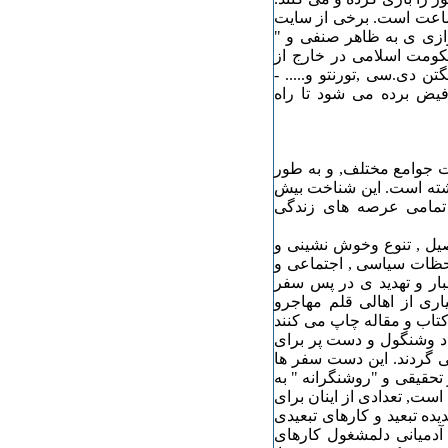
ماعت است. برخی از سایت
ازی ی به ظاهر صنفی و "
کومت اسلامی در خارج از
ن دی.سی ,تورنتو و..... -
فیض برده می شود تا راه
 جوامع مختلف, و به طور
اشته است. این شناخت بیش
تمامی عرصه های زندگی
یل , تنوع وخوش نشینی و
احظات سیاسی , اجتماعی و
ار و تهدید ی در پس سفر
ری از اهالی قلم مهاجرو
کتاب و مقاله چاپ می کنند
اد وشنگول و دست پر برای
 گردند. این دست سفر ها
تحقیقی و "روشنگرانه " به
است, تعدادی از اینان برای
ه تبعید و کارهای تبعیدی
 آدمیانی دلمشغول کارهای