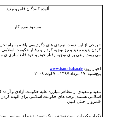
آلوده کنندگان قلمرو تبعید
مسعود نقره کار
• برخی از این دست تبعیدی های دگردیسی یافته به راه تخ
کردن پدیده تبعید و نیز توجیه کردار و رفتار حکومت اسلام
می روند, راهی برای توجیه رفتار خود, و خود قانع سازی ی مو
اخبار روز:
www.iran-chabar.de
پنج‌شنبه ۱۷ مرداد ۱٣٨۷ - ۷ اوت ۲۰۰٨
تبعید و تبعیدی از مظاهر مبارزه علیه حکومت آزادی و آزاده
اسلامی هستند, ترفند های حکومت اسلامی برای آلوده کردن 
قلمرو را خنثی کنیم.
تکرار مکررات است نوشتن اینکه تبعید پدیده ای سیاسی ست, 