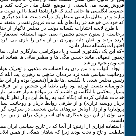
فروش نفت، می بایستی از موضع اقتدار ملی حرکت کنند 
خصوصاً انگلیسی ها حالی کنند که قراردادها فقط با این دولت م
نمایند و در مقابل نبایستی منتظر یک دولت دست نشانده دیگری با
که خود می خواهند قراردادهای بلند مدت فروش نفت را منعقد نماین
با طرح لایحه اختیارات یکساله دولت در مجلس ناگهان از جن
برخاسته از ستون «پنجم دشمن» یعنی جبهه استبداد- استعمار ک
کرده بودند و نقش دایه مهربان تر از مادر را بازی می کردن
اختیارات یکساله شعار دادن:
«که این یک دیکتاتوری است و با دموکراسی سازگاری ندارد، نمای
چطور آدمهائی مانند حسین مکّی ها و مظفر بقائی ها همانند ام
«ستون پنجم» رو شد.
- ایجاد التهاب و دامن زدن به احساسات مذهبی و تحریک هوا
روحانیت سیاسی شده نزد مردمان مذهبی به رهبری آیت الله ک
رئیس مجلس شده، با انگلیسی ها ظاهراً (دشمن) بوده و از این ط
خاورمیانه بدست آورده بود ولی باطناً این شخص و این فرق
بسیار محکمی با انگلستان داشتند که در مواقع بسیار حساس تاریخ
خدمات شایانی کرده اند (نگاه کنید به روابط این دو از نظر تار
دربار روسیه تزاری) و از طرفی روابط دربار و روحانیت سیا
پرولتاریا و ارازل اوباش نیروهای لباس شخصی در سرکوب گری
می توان از این نوع همکاری های استراتژیک برای از بین بردن
دانست.
- استفاده ابزاری از ارتش: از آنجا که در تاریخ سیاسی ایران ه
سلطنت و تاج و تخت بودند زیرا که شاهان همگی از همین ایلات 