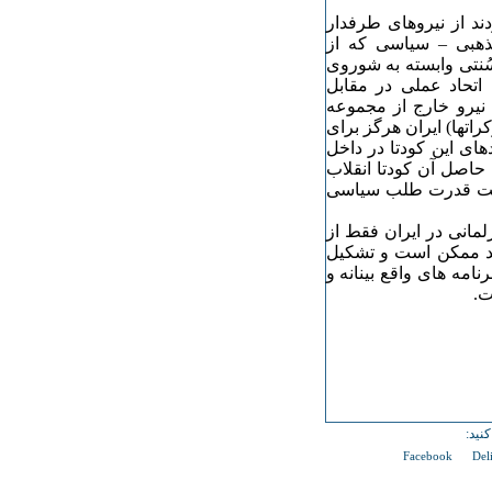
ند از نیروهای طرفدار
مذهبی – سیاسی که از
نتی وابسته به شوروی
اتحاد عملی در مقابل
 نیرو خارج از مجموعه
اتها) ایران هرگز برای
های این کودتا در داخل
رض ۲۵ سال چنان بود که حاصل آن کودتا انقلاب
حانیت قدرت طلب سیاسی
مانی در ایران فقط از
رند ممکن است و تشکیل
امه های واقع بینانه و
ت.
نید:
Facebook
Del