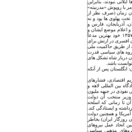
لاتی نبودند، بنابراین
مر با روپوش «مدرنیته»
آن زمان (صرف نظر از
خت پهلوی ها بود و نه
، آذربایجان، فارس و
یره) و فرار سرکردگان این ارتش قبل از فاجعه شهریور ۱٣۲۰ و اعلام موضع ایشان و
نداشتن حرفی برای گفتن و (عمل کرد ایشان) در بهمن ماه ۱٣۵۷ خود بهترین مدعا
ن افسری در ارتش برای
 از طریق حاکمیت ملی
گروه های سیاسی قدرت
ن دربار شاه تشکل های
توانست باشد.
: انگلستان پس از آنکه
 اقتصادی، فشارهای
گاه بین المللی لاهه و
ی نفوذی در جبهه ملیون
وزیر منتخب آن دولت
 آن تا زمانی که اسلحه
اشته و ایستادگی کند.
آمریکا و همچنین دولت
روزگار ایران) بخاطر
ن اتحاد عمل نیروهای
روهای مذهبی سیاسی