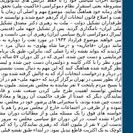
بتوانند احزاب سیاسی خود را با حفظ گرایش های ایدئولوژ
مشروطه یعنی استقرار نظام دموکراسی (حاکمیت ملی) تحقق بخ
های زمانه خود هماهنگ نمایند. موضوع مهم و اصلی آن زمان با
نفت و اصلاح قانون انتخابات آزاد گردهم جمع شدند و توانستند جب
طرفداران تشکیل دولت – ملت به رهبری دکتر مصدق تشکیل دا
ملی ایران» نامگذاری گردید. پس از تشکیل جبهه ملی (قدیمی
لیبرال دموکراسی تاریخ سیاسی ایران) رهبری آن می دانست و م
می خواهند موضوع قرارداد ۱۹٣٣ در مورد نفت ر
مانند دوران «قاجاریه» و «رضا شاه پهلوی» به دنبال مرد «
گردیدند که بتواند نقشه راه را عملی کند، بنابراین، طبق یک برنا
فرمایشی و دست چین
مورد نظر را با کادر کابینه و دولتمردان دست چین شده و لی
نظر گرفته شده هماهنگ کنند که این مهم به دنبال بست نشست
در دربار و درخواست انتخابات آزاد که به چالش گرفته شده بود، ان
آزاد بطور نسبی در تهران برگزار گردید که «جبهه ملی» هم در 
با بسیج مردم پایتخت ۷ نفر نماینده به مجلس بفرستند.
مجلس توانستند اهمیت طرح ملی کردن صنعت نفت و قانون ا
نمایندگان دیگر که عمدتاً از طرف حاکمیت آن روزها و معادل
دست چین شده بودند، با سخنرانی های پرشور خود در مجلس، نمای
نموده و از طرفی در اجتماعات خارج از مجلس مردم را هم با جر
خواسته های فوق را یک مسئله ملی و از مطالبات دوران مش
اجراء نشده است. در این دوران جوّ سیاسی مجلس به مرور
بدست این ۷ نفر از ملیون افتاد که رهبری نمایندگان را که
کوچک به یک اکثریت قاطع تبدیل نمود. در ابتداء طبق نقشه قبلی 