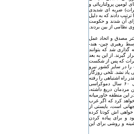
ی لومپن پرولتاریائی و
کرات) ضربه ای شدیدی
ترتیب دادند که به دلیل
جرای آن شدند و حکومت
 نظامی از بین بردند.
ر مصدق و اتحاد عمل
وسط رهبری چین- هند-
ه گذاری شد که بتوانند
 گیرند. از این به بعد
موکرات که پس از شکست
را در سایر کشور نیرو
 یاد نشد. تلخی روزگار
ه متوجه شد که چقدر راه اشتباهی را رفته
اروپای دموکرات و ژاپنی کجا و خاورمیانه بزرگ کجا. وقتی ۶۰ سال دموکراسی
ن مردمان دریغ داشته،
 این منطقه خاورمیانه
خواهد کرد که اگر غرب
جهانی است، بایستی از
 خواهی اش کودتا کرده
 و برای پیاده کردن
ینه و روشی برای این