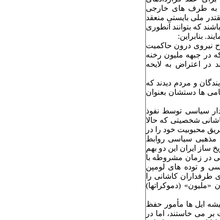
و به طرف های خارجی
قتدر ملی بایستی منعقد
شند که بتوانند آنطوری
د. بنابراین:
اح نیروی درون حاکمیت
ه در جبهه ملیون رخنه
د در اعتراض به لایحه
ندگان و مردم دیدند که
امی ها دستشان بعنوان
دار سیاسی توسط نفوذ
اشانی شخصیتی که حالا
ریق محبوبیت خود را در
ه مذهبی سیاسی روابط
 ساز ایران این دو بهم
یخی در زمان مشروطه با
سی و توده های لومپن
 طرفداران کاشانی را
 «ملیون» (دموکراتها)
میشه ایل ها مأمور حفظ
بر می خاستند، اما در