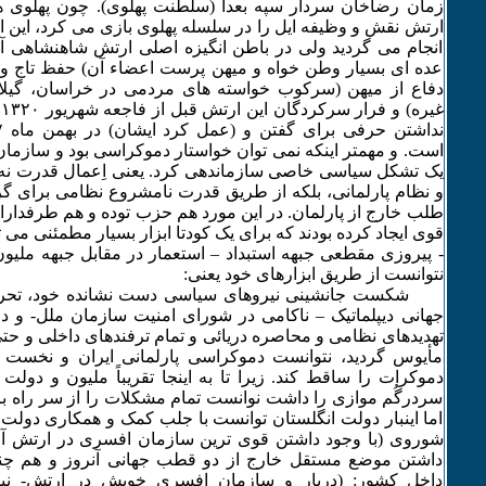
زمان رضاخان سردار سپه بعداً (سلطنت پهلوی). چون پهلوی ها ای
ارتش نقش و وظیفه ایل را در سلسله پهلوی بازی می کرد، این ا
انجام می گردید ولی در باطن انگیزه اصلی ارتش شاهنشاهی 
عده ای بسیار وطن خواه و میهن پرست اعضاء آن) حفظ تاج و ت
دفاع از میهن (سرکوب خواسته های مردمی در خراسان، گیلان
غ
است. و مهمتر اینکه نمی توان خواستار دموکراسی بود و سازما
یک تشکل سیاسی خاصی سازماندهی کرد. یعنی اِعمال قدرت نه
و نظام پارلمانی، بلکه از طریق قدرت نامشروع نظامی برای 
طلب خارج از پارلمان. در این مورد هم حزب توده و هم طرفدارا
قوی ایجاد کرده بودند که برای یک کودتا ابزار بسیار مطمئنی می 
- پیروزی مقطعی جبهه استبداد – استعمار در مقابل جبهه ملیون
نتوانست از طریق ابزارهای خود یعنی:
شکست جانشینی نیروهای سیاسی دست نشانده خود، تحریم
جهانی دیپلماتیک – ناکامی در شورای امنیت سازمان ملل- و داد
تهدیدهای نظامی و محاصره دریائی و تمام ترفندهای داخلی و حت
مأیوس گردید، نتوانست دموکراسی پارلمانی ایران و نخست 
دموکرات را ساقط کند. زیرا تا به اینجا تقریباً ملیون و دولت
سردرگُم موازی را داشت نوانست تمام مشکلات را از سر راه برد
اما اینبار دولت انگلستان توانست با جلب کمک و همکاری دولت 
شوروی (با وجود داشتن قوی ترین سازمان افسری در ارتش آن 
داشتن موضع مستقل خارج از دو قطب جهانی آنروز و هم چنی
داخل کشور: (دربار و سازمان افسری خویش در ارتش- نی