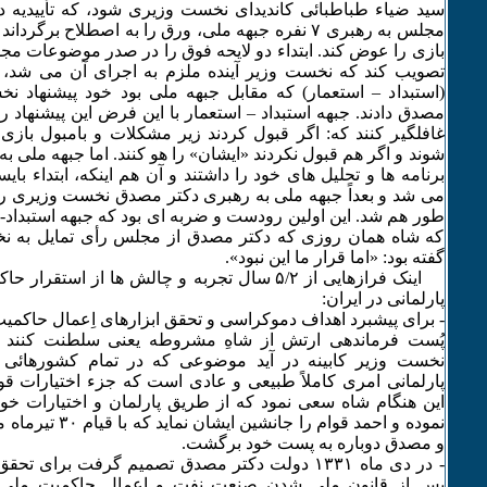
سید ضیاء طباطبائی کاندیدای نخست وزیری شود، که تأییدیه د
مجلس به رهبری ۷ نفره جبهه ملی، ورق را به اصطلاح برگر
بازی را عوض کند. ابتداء دو لایحه فوق را در صدر موضوعات مج
تصویب کند که نخست وزیر آینده ملزم به اجرای آن می شد، د
(استبداد – استعمار) که مقابل جبهه ملی بود خود پیشنهاد ن
مصدق دادند. جبهه استبداد – استعمار با این فرض این پیشنهاد را
غافلگیر کنند که: اگر قبول کردند زیر مشکلات و بامبول بازی 
شوند و اگر هم قبول نکردند «ایشان» را هو کنند. اما جبهه ملی 
برنامه ها و تحلیل های خود را داشتند و آن هم اینکه، ابتداء با
می شد و بعداً جبهه ملی به رهبری دکتر مصدق نخست وزیری ر
طور هم شد. این اولین رودست و ضربه ای بود که جبهه استبداد-
که شاه همان روزی که دکتر مصدق از مجلس رأی تمایل به ن
گفته بود: «اما قرار ما این نبود».
اینک فرازهایی از ۵/۲ سال تجربه و چالش ها از اس
پارلمانی در ایران:
- برای پیشبرد اهداف دموکراسی و تحقق ابزارهای اِعمال حاکمی
پُست فرماندهی ارتش از شاهِ مشروطه یعنی سلطنت کنند و
نخست وزیر کابینه در آید موضوعی که در تمام کشورهائی 
پارلمانی امری کاملاً طبیعی و عادی است که جزء اختیارات قو
این هنگام شاه سعی نمود که از طریق پارلمان و اختیارات خ
نموده و احمد قوام را 
و مصدق دوباره به پست خود برگشت.
- در دی ماه ۱٣٣۱ دولت دکتر مصدق تصمیم گرفت برا
پس از قانون ملی شدن صنعت نفت و اِعمال حاکمیت ملی ب