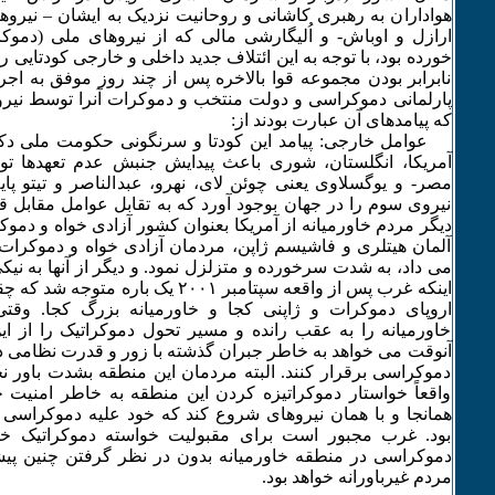
هواداران به رهبری کاشانی و روحانیت نزدیک به ایشان – نیروها
ارازل و اوباش- و اُلیگارشی مالی که از نیروهای ملی (دمو
خورده بود، با توجه به این ائتلاف جدید داخلی و خارجی کودتایی را 
نابرابر بودن مجموعه قوا بالاخره پس از چند روز موفق به ا
پارلمانی دموکراسی و دولت منتخب و دموکرات آنرا توسط نیروی
که پیامدهای آن عبارت بودند از:
عوامل خارجی: پیامد این کودتا و سرنگونی حکومت ملی دکت
آمریکا، انگلستان، شوری باعث پیدایش جنبش عدم تعهدها ت
مصر- و یوگسلاوی یعنی چوئن لای، نهرو، عبدالناصر و تیتو پای
نیروی سوم را در جهان بوجود آورد که به تقابل عوامل مقابل قرار
دیگر مردم خاورمیانه از آمریکا بعنوان کشور آزادی خواه و د
آلمان هیتلری و فاشیسم ژاپن، مردمان آزادی خواه و دموکرات 
می داد، به شدت سرخورده و متزلزل نمود. و دیگر از آنها به نیکی
اینکه غرب پس از واقعه سپتامبر ۲۰۰۱ یک بار
خاورمیانه را به عقب رانده و مسیر تحول دموکراتیک را از ای
آنوقت می خواهد به خاطر جبران گذشته با زور و قدرت نظامی در
دموکراسی برقرار کنند. البته مردمان این منطقه بشدت باور ن
واقعاً خواستار دموکراتیزه کردن این منطقه به خاطر امنیت 
همانجا و با همان نیروهای شروع کند که خود علیه دموکراسی
بود. غرب مجبور است برای مقبولیت خواسته دموکراتیک خود
دموکراسی در منطقه خاورمیانه بدون در نظر گرفتن چنین پیش
مردم غیرباورانه خواهد بود.