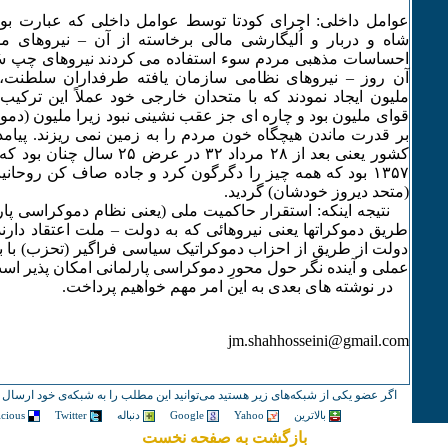
عوامل داخلی: اجرای کودتا توسط عوامل داخلی که عبارت بود
شاه و دربار و اُلیگارشی مالی برخاسته از آن – نیروهای 
احساسات مذهبی مردم سوء استفاده می کردند نیروهای چپ سُ
آن روز – نیروهای نظامی سازمان یافته طرفداران سلطنت، 
ملیون ایجاد نمودند که با متحدان خارجی خود عملاً این ترکیب
قوای ملیون بود و چاره ای جز عقب نشینی نبود زیرا ملیون (دموکر
بر قدرت ماندن هیچگاه خون مردم را به زمین نمی ریزند. پیامد
کشور یعنی بعد از ۲٨ مرداد ٣۲ در ع
۱٣۵۷ بود که همه چیز را دگرگون کرد و جاده صاف کن رو
(متحد دیروز خودشان) گردید.
نتیجه اینکه: استقرار حاکمیت ملی (یعنی نظام دموکراسی پارل
طریق دموکراتها یعنی نیروهائی که به دولت – ملت اعتقاد دا
دولت از طریق از احزاب دموکراتیک سیاسی فراگیر (تحزب) با برن
عملی و آینده نگر حول محورِ دموکراسی پارلمانی امکان پذیر اس
در نوشته های بعدی به این امر مهم خواهیم پرداخت.
jm.shahhosseini@gmail.com
اگر عضو یکی از شبکه‌های زیر هستید می‌توانید این مطلب را به شبکه‌ی خود ارسال ک
بالاترین
Yahoo
Google
دنباله
Twitter
icious
بازگشت به صفحه نخست