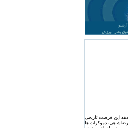
آرشیو
وق بشر
ورزش
زاد بعد از شهریور ۱٣۲۰، طی یک دهه این فرصت تاریخی
 رضاشاهی، دموکرات ها