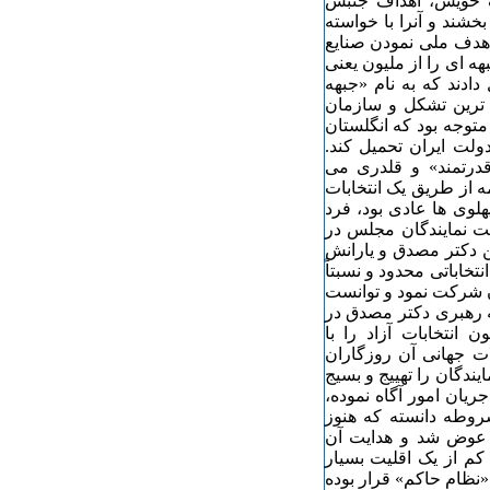
یک خویش، اهداف جنبش
شند و آنرا با خواسته
 هدف ملی نمودن صنایع
هه ای را از ملیون یعنی
دند که به نام «جبهه
 ترین تشکل و سازمان
توجه بود که انگلستان
ا دوباره به دولت ایران تحمیل کند.
قدرتمند» و قلدری می
مه از طریق یک انتخابات
 شده، امری که در کل دوران ۵۷ ساله پهلوی ها عادی بود، فرد
ست نمایندگان مجلس در
ن دکتر مصدق و یارانش
تخاباتی محدود و نسبتاً
آن شرکت نمود و توانست
 ملیون به رهبری دکتر مصدق در
نتخابات آزاد را با
ات جهانی آن روزگاران
ندگان را تهییج و بسیج
یان امور آگاه نموده،
روطه دانسته که هنوز
 عوض شد و هدایت آن
 کم کم از یک اقلیت بسیار
«نظام حاکم» قرار بوده