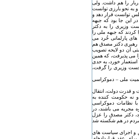
ربار را هم داشت. ولی
داند و به نحو بارزی توانست
لس توانست قرار دهد و
ر این جا بود که جبهه
خست وزیری را به دکتر
 کردند که جبهه ملی را
های پارلمانی خُرد می
به رهبری دکتر مصدق هم
یستی آن دو لایحه تصویب
ا می پذیرفت، که همین
 استعمار خورد، به حدی
خست وزیری را گرفت،
تقرار حاکمیت ملی – دموکراسی
ت و قدرت دولت، انتقال
 نه حکومت کننده به
با نظامات دموکراسی
ه مجریه می باشند، در
ود، دکتر مصدق را عزل
جانشین ایشان نماید که با قیام ٣۰ تیرماه مردم در هم شکسته شد
ی تحقق و اجرای سیاست های
رای عقد قراردادهای