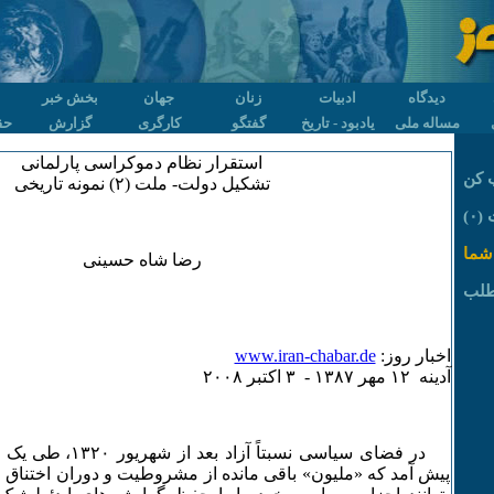
دیدگاه
ادبیات
زنان
جهان
بخش خبر
مساله ملی
یادبود - تاریخ
گفتگو
کارگری
گزارش
حق
استقرار نظام دموکراسی پارلمانی
 کن
تشکیل دولت- ملت (۲) نمونه تاریخی
۰)
شما
رضا شاه حسینی
طلب
اخبار روز:
www.iran-chabar.de
آدينه ۱۲ مهر ۱٣٨۷ - ٣ اکتبر ۲۰۰٨
در فضای سیاسی نسبتاً آ
پیش آمد که «ملیون» باقی مانده از مشروطیت و دوران اختناق