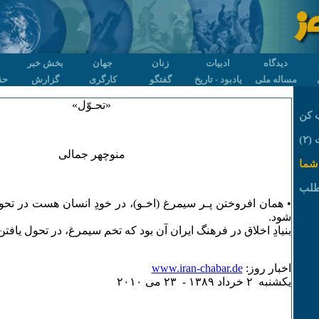
دیدگاه
ادبیات
زنان
جهان
بخش خبر
مساله ملی
یادبود - تاریخ
گفتگو
کارگری
گزارش
حق
«تحـوّل»
 کن
۲)
منوچهر جمالی
شما
طلب
• همان افروختن پـر سیمرغ (اخـو)، در خودِ انسان هست در تح
شود.
بنیادِ اخلاق در فرهنگ ایران آن بود که تخم سیمرغ، در تحول یافتن
اخبار روز:
www.iran-chabar.de
يکشنبه ۲ خرداد ۱٣٨۹ - ۲٣ می ۲۰۱۰