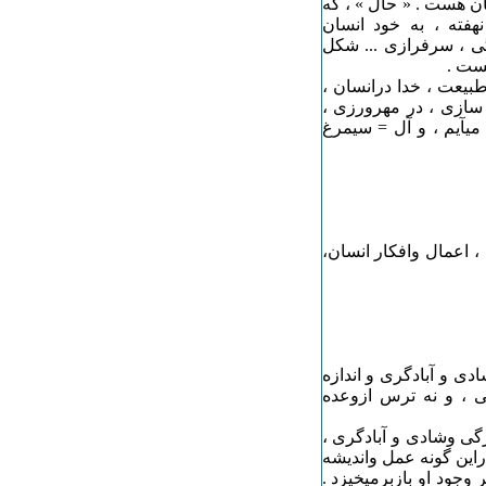
سان هست . « حال » ، که
هفته ، به خود انسان
گی ، سرفرازی ... شکل
ست .
بیعت ، خدا درانسان ،
 سازی ، در مهرورزی ،
 میآیم ، و آل = سیمرغ
، اعمال وافکار انسان،
ی و آبادگری و اندازه
ئی ، و نه ترس ازوعده
گی وشادی و آبادگری ،
راین گونه عمل واندیشه
وجود او بازبرمیخیزد .