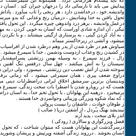
که باید پیشگام هرآرمانی گردد . همینگونه این سیمرغست که
پیدایش می یابد تا نارسائی داد را درجهان جبران کند . انسان
واندیشه ِخود ، درخداشدن دارد ، هر رنجی را تاب میآورد . پاداش
تحول یافتن به خدا وشادیش ، درمیان رنج وعذابی که بدو میرس
درعمل واندیشه ، برهر درد واندوهی چیره میگردد . این تحول یاف
نیکی ، آن اندازه شادی آوراست که انسان به خوبی کردن ، به مه
، به آباد کردن گیتی ، به پرستاری ازگیتی میشتابد ، و با نکردن
میشود، و آتشی در زیرخاکستر میماند .
سیاوش هم در طرد شدن از پدر وهم درطرد شدن از افراسیاب بر
در کشیدن رنج وعذاب ازدوست ودشمن ، خدا یا سیمرغ میشود .
زال ، فرزند سیمرغ ، به وسیله بهمن زرتشتی پسراسفندیار
سیستان را به آتش میکشد ، چهل سال درقفس تنگ آهنین زند
سوخته شدن از آتش تعصب دین زرتشتی ، میسوزد ، ولی دراین 
دراوج ضعف پیری ، همان سیمرغی میشود ، که زمانی برفراز
وبدینسان برترین سرمشق اخلاق ایرانی دراضطرابات دینی میگر
هست که در رویارو شدن با اضطرا بات سخت زندگی، سیمرغ هر
برمیخیزد . درهمه این پهلوانان ، با تحول تخم خدا ، به انسان د
، که نماد شکوه وبزرگی وزیبائی وجوانمردی خدا هستند .
ز طوفان حوادث ، عاشقان را نیست پروائی
نیندیشد نهنگ پـُردل ، از آشفتن دریا ( صائب )
اندر بلای سخت ، پدید آرند
فضل وبزرگواری و سالاری ( رودکی )
درسرگذشت این پهلوانان هست که میتوان شناخت ، که تحول اخ
انسان بجوشد . درروند زندگی آشفته وپرتپش و پریشان وشوریده