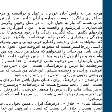
هرچه مرا به زایش ّجان خودم ، درعمل و دراندیشه و درخ
سرافرازی بیانگیزد ، دوست میدارم و ازآن شادم . من ، آبستن 
غنائی هستم که نیاز به تحول دارد ، تا در عمل وخوبی وگرمی 
شادسازی .. لبریزشود و واقعیت بیابد . من ، آموزگاری نمی 
وازجهلم بکاهم ، بلکه انگیزنده زندگی را درخود میجویم تا ان
وبزرگی وسرفرازی را که در جانم ، نهفته است بیانگیزد . چون
که میخواهد به عمل واندیشه وگفتارو خوبی زیبائی و مهر وسرفرا
، آتشی زیرخاکستر هست که میخواهد افروخته شود ، تحول به ش
گرمی یابد . من خدائی را نمیخواهم که معـلّم من باشد، وبه من 
وام بدهد و مرا ازجهل گوهریم برهاند . چنین خدائی ، غاصب غن
تحول بازمیدارد . من درخود، تخمی ازخوشه آن خدا هستم ( 
سرچشمه غنا درمن و درهرانسانی هست . من ، «مردمم» ،
آفریننده وزاینده و وخشنده هستم . این غنای من هست که می
وروشنی وخوبی وبزرگی ... تحول یابد وازتنم زائیده شود .
« خودشدن » ، درفرهنگ ایران ، همان تحول یافتن خدا درجان به
هست . انسان ، تخم سیمرغ هست که درشاهنامه « پرسیمرغ » ن
به هرانسانی مانند زال ، پرش را میدهد . خودشدن ، افروختن ا
این تخم سیمرغ درخود انسان هست . این سیمرغ است که در
برمیخیزد .
مسئله بنیادی « اخلاق » ، درفرهنگ ایران ، همین تحول یابی س
انسان هست . اخلاق، این نیست که انسان ، امرونهی این خدا 