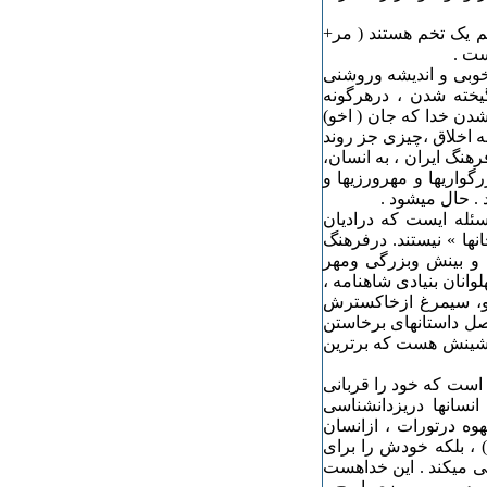
هم یک تخم هستند ( مر+
ست .
خوبی و اندیشه وروشنی
یخته شدن ، درهرگونه
دن خدا که جان ( اخو)
 اخلاق ،چیزی جز روند
رهنگ ایران ، به انسان،
گواریها و مهرورزیها و
. حال میشود .
سئله ایست که درادیان
ها » نیستند. درفرهنگ
 و بینش وبزرگی ومهر
انان بنیادی شاهنامه ،
نو، سیمرغ ازخاکسترش
صل داستانهای برخاستن
 آتشینش هست که برترین
است که خود را قربانی
نسانها دریزدانشناسی
هوه درتورات ، ازانسان
) ، بلکه خودش را برای
نی میکند . این خداهست