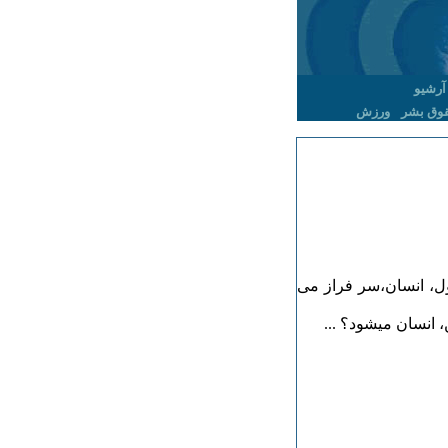
آرشیو
وق بشر
ورزش
ول، انسان،سر فراز می
، انسان میشود؟ ...