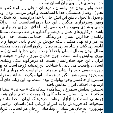
خدا، وجودی فراسوی جان انسان نیست .
جفت وانباز بودن خدا وانسان ، درهمان « جان وتن او » که با 
تخم ) ، وصال همیشگی خدا با انسانست و گوهر مردمی بودن او
و تحول یا تحول یافتن این آتش جان یا خدا دراوست ، که شکل 
ومهر وسرفرازی میگیرد . این خدا درهرانسانیست که ، درانگ
خوبی و شادی ومهر، واقعیت می یابد . اخلاق ، چیزی جز جاری ش
باشد ، درکاریزهای عمل واندیشه و گفتارو عواطف نیست . مسئله
زایانیدن خدا ازتن انسان ، در زندگانی اجتماعی نیست . خدا ، درف
نه امر و نه نهی میکند ، بلکه خودش در انجام دادن خوبیها و بزر
آبادسازی گیتی و شاد سازی مردمان ازگوهرانسان ، زبانه میکشد 
محال بودن وصال انسان باخدا ( جفت بودن خدا با انسان ) م
نوری پیدایش یافته است ، چون خدایان نوری ، دیگر « خوشه جان
ایران ، این خود خدادرانسان هست که درهرگونه نیکی وشادی
انسان ، واقعیت می یابد . با شناخت این اندیشه ژرف است که پهلو
چهره حقیقی خود را نشان میدهند . درآنهاست که هرباری از
برمیخیزد وسرمشق انگیزنده همه انسانها میگردد . شاهنامه درا
سیمرغ از خاکستر وجود پهلوانان بوده است، وبا این زبانه های
آرمانهای اخلاقی ایران پیدایش یافته .
نخستین پیدایش سیمرغ درسیامک ( سیاک مک = سه نی = سئنا ) 
میکند تا جان انسان به طورکلی (کیومرث ، تخم جان همه ا
زرتشتی است ) را ازآزار برهاند . درفرهنگ ایران ، خدا مانند ی
نمیخواهد که فرزندش را به امر او قربانی کند( داستان ابراهیم 
مهرورزی به جان هرانسانی ، ونگاهبانی ازجان هر انسانی ، قربا