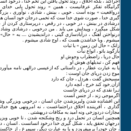
اجراکند ، بلکه اخلاق ، روند تحول یافتن این تخم خدا ، درخود ان
گرانیگاه تفکر عرفانیست ، همین « روند تحول یابی خدای ن
درواقعیت » بوده است . خوبی ، بینش ، شادی ، نوآوری ، بزر
گیری خدا ، صورت شوی خدا ست که تخمی درجان خود انسان ه
درشادی در بینش ، در خوبی ، در رقص ، درپرستاری کردن از ط
شکل میگیرد ، وپیدایش می یابد . من درخوبی ، درشادی وشاد
درنواختن آهنگ ، درآبادسازی گیتی ، دراندیشیدن .... به « حال»
میشوم . وبا خداشدن هست که ، اوج شادی میشوم .
زانک « حال این زمینِ » با ثبات
بازگوید باتو ، انواع نبات
حال دریا ، زاضطراب وجوش او
فهم کن ، تبدیلهای هوش او
یا به عبارت عطار ، در داستانی که ازعیسی درالهی نامه میآورد 
موج زدن دریای جان اوست :
مسیحش گفت ، هردل ، جان که دارد
ازآن ِخود کند خرج ، آنچه دارد
تـرا نقدی که در دریای جانست
اگرموجی زند ، از جنس آنست
این افشانده شدن ولبریزشدن جان انسان ، درخوبی وبزرگی وشاد
گذاری ، آفریننده اخلاق دراجتماعست ، نه امرونهی هیچ خدا
مجازات دردوزخی ونه امید به مکافات دربهشتی .
همچنین انسان در تحمل درد و رنج وشکنجه شدن ، تا خوبی وبزر
درجهان تحقق یابد ، شکل گیری خدا درخود انسانست . انسان ، د
، جان خودرا برمیفروزد و یا به عبارت دیگر، سیمرغ ، از خاکستر 