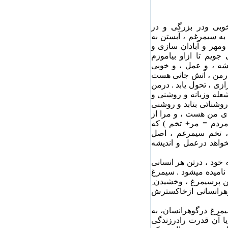
وبی ودر بزرگی و در
به سیمرغم ، آبستن به
ومهر و آبادان سازی و
جویم تا ازاو بیاموزم
دیشه ، و عمل ، و خوبی
 درمن ، آتش جانی هست
زی ، تحول یابد . درمن
عله وزبانه و روشنی و
روشنائی بتابد و روشنی
ای من هست ، و مرا از
مردم = مر+ تخم ) که
 تخم سیمرغم ، اصل
خواهد درعمل و اندیشه
 خود ، درتن هر انسانی
امیده میشود . سیمرغ
ین پرسیمرغ ، وخشیدن ِ
هرانسانی ازخاکسترش
یمرغ درگوهرانسان، به
یا آن قدرت رادرزندگی