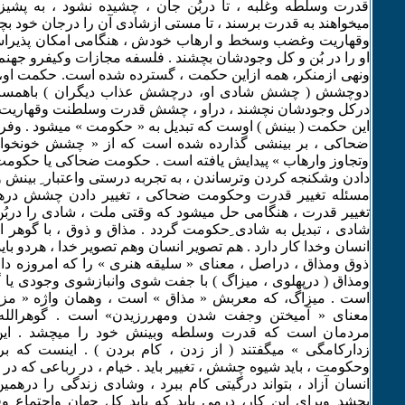
قدرت وسلطه وغلبه ، تا دربُن جان ، چشیده نشود ، به پشیز
میخواهند به قدرت برسند ، تا مستی ازشادی آن را درجان خود 
وقهاریت وغضب وسخط و ارهاب خودش ، هنگامی امکان پذیراس
او را در بُن و کل وجودشان بچشند . فلسفه مجازات وکیفرو جهن
ونهی ازمنکر، همه ازاین حکمت ، گسترده شده است. حکمت او، ز
دوچشش ( چشش شادی او، درچشش عذاب دیگران ) باهمست . 
درکل وجودشان نچشند ، دراو ، چشش قدرت وسلطنت وقهاریت پد
این حکمت ( بینش ) اوست که تبدیل به « حکومت » میشود . وفرا
ضحاکی ، بر بینشی گذارده شده است که از « چشش خونخوا
وتجاوز وارهاب » پیدایش یافته است . حکومت ضحاکی یا حکومت 
دادن وشکنجه کردن وترساندن ، به تجربه درستی واعتبار ِ بینش
مسئله تغییر قدرت وحکومت ضحاکی ، تغییر دادن چشش در
تغییر قدرت ، هنگامی حل میشود که وقتی ملت ، شادی را دربُ
شادی ، تبدیل به شادی ِحکومت گردد . مذاق و ذوق ، با گوهر ا
انسان وخدا کار دارد . هم تصویر انسان وهم تصویر خدا ، هردو با
ذوق ومذاق ، دراصل ، معنای « سلیقه هنری » را که امروزه دار
ومذاق ( درپهلوی ، میزاگ ) با جفت شوی وانبازشوی وجودی یا گ
است . میزاگ، که معربش « مذاق » است ، وهمان واژه « مز
معنای « آمیختن وجفت شدن ومهررزیدن» است . گوهرالله
مردمان است که قدرت وسلطه وبینش خود را میچشد . این 
زدارکامگی » میگفتند ( از زدن ، کام بردن ) . اینست که ب
وحکومت ، باید شیوه چشش ، تغییر باید . خیام ، در رباعی که در ب
انسان آزاد ، بتواند درگیتی کام ببرد ، وشادی زندگی را درهمی
بچشد وبرای این کار، درمی یابد که باید کل جهان واجتماع وق