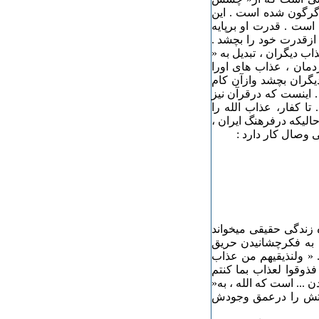
گرگون شده است . این
است . قدرت او برپایه
 ازقدرت خود را بچشد .
اب دیگران ، تبدیل به «
مان ، عذاب های اورا
دیگران بچشد وازآن کام
. اینست که درقرآن نیز
ا کفار، عذاب الله را
الیکه درفرهنگ ایران ،
 وصال کار دارد :
زندگی حقیقی میخواند
ه به فکرچشانیدن حریق
 « ولنذیقیهم من عذاب
فذوقوا لعذاب بما کنتم
... است که الله ، به«
رتش را درعمق وجودش