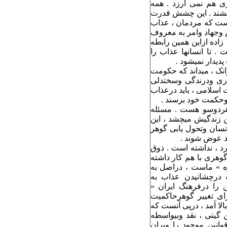
ی هم نمی ارزد . همه
بچشند . این چشش قدرت
ت که مردمان ، عذاب
م وجهاد وامر به معروف
اده ازاین همین رابطه
تا انسانها عذاب را
یدار نمیشود .
نک ، میداند که حکومت
ری ودرندگی وسختدلی
اسلامی ، باید درعذاب
 وحکمت خود برسند .
هردوسو هست . مسئله
ن زندگیش میچشد ، این
نسان وتحول یابی گوهر
ید عوض شوند .
د ، نداشته است . ذوق
وهری با هم کار داشته
ه » ماست ، دراصل به
 درچشانیدن عذاب به
را درفرهنگ ایران «
رای تغییر گوهرحاکمیت
الا آمد ، درپی آنست که
ن گیتی ، نقد وبیواسطه
وانین موجود را ویران