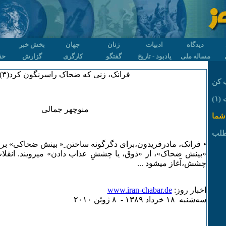
دیدگاه
ادبیات
زنان
جهان
بخش خبر
مساله ملی
یادبود - تاریخ
گفتگو
کارگری
گزارش
حق
فرانک، زنی که ضحاک راسرنگون کرد(۳)
 کن
۱)
منوچهر جمالی
شما
طلب
• فرانک، مادرفریدون،برای دگرگونه ساختن ِ« بینش ضحاکی» برم
«بینش ضحاک»، از «ذوق، یا چششِ عذاب دادن» میرویند. انقلاب 
چشش،آغاز میشود ...
اخبار روز:
www.iran-chabar.de
سه‌شنبه ۱٨ خرداد ۱٣٨۹ - ٨ ژوئن ۲۰۱۰