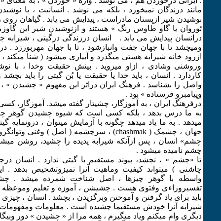
. ایرانی درخوردن هم ، می نوشد . واژه « خوردن » ، به معنای 
مانند درندگان نمیخورد ، بلکه می نوشد . انسانیت ، با نوشیدن 
نوشیدن شیر ازپستان مادراست ، پیدایش می یابد . گیاهان روی ز
ئوروان یا گاو طاوس رنگ » هستند و ازنوشیدن شیر این گاو
درانسان پیدایش می یابد . انسان درزندگی درگیتی ، شیرابه 
ومیچشد تا با جهان جفت وانبازشود ، تا با جهان مهربورزد . در
ازرود خانه شیرابه هستی میگذرد و آبیاری میشود ( شنا میکند 
وروشنی وشادی ، ازاو میروید . بینش حقیقت وخدا ، با نو
کاردارد . انسان ، باید خدا یا حقیقت یا بُن گیتی را باید بچشد
واصل را بشناسد . فرهنگ ایران دراثر این مفهوم « چشیدن » 
وپیامبرو فرستاده » بود .
درفرهنگ ایران ، به آموزگار، چشیتار گفته میشد. آموزگار، کس
به ما درس بدهد ، بلکه کسی است که شیوه چشیدن گوهر چیزها
میدهد . به ما یاد میدهد چگونه با آزمایش میتوان ، درونمایه گی
جهان ، چشمک ( chashmak) ، سرچشمه ( اصل ) وغنی 
چشم» انسان ، پس ازآنکه شیرابه پدیده را چشید، روشن میشود
چشم نامیده میشود .
تا «چشم » ، نچشد، پیوند مستقیم با گیتی ندارد . انسان درچ
چاشنی ) میتواند کیفیت وماهیت آنرا تمیزوتشخیص بدهد . ا
واسطه با گوهر چیزها ، اصل شناخت شمرده میشد . چش
تفسیروراءی وفتوی هست . چشیشن ، آموزه و تعلیم وموعظه وی
باید برای یاد گرفتن و آموختن وبرگزیدن ، بچشد . انسان ، چیزی 
شیرابه آنرا خودش مستقیما چشیده است . معلومات ومفهومات 
دیگری وام میکنم ویاد میگیرم ، همه مرا از « چشیدن » دور وبیگان