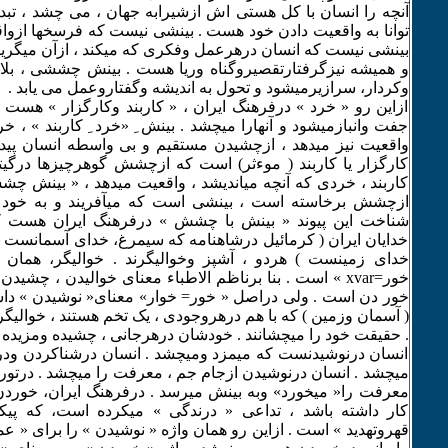
آنچه را انسان با کل هستی اش ازشیرابه جهان ، می چشد ، تبد
توانا به واقعیت دادن خود هست . بینشی نیست که فرسخها ازواق
بینشی نیست که انسان درهرعمل وفکری که میکند ، ازآن میگریزد
و همیشه نیزگرفتارتقصیروگناه وریا هست . بینش چششی ، بلاف
وکردار، سرازیرمیشود و تحول به اندیشه وگفتاروعمل می یابد .
ازاین رو « خرد » درفرهنگ ایران ، « کاربند وکارگزار » هست ک
جفت وانبازمیشود و آنهارا میچشد . بینش ِ «خرد ِ کاربند » ، خر
واقعیت نیز میدهد ، ازچشیدن مستقیم و بی واسطه انسان پیدا
کارگزار یا کاربند ( موءثر) است که ازچشش گوهرچیزها درگیت
کاربند ، خردی که آنچه میاندیشد ، واقعیت میدهد ، « بینش چ
ازچشش برخاسته است ، بینشی است که میآفریند و به خود و
شناخت این پیوند « بینش با چشش » درفرهنگ ایران هست که
خدایان ایران ( کرمائیل درشاهنامه که سیمرغ، خدای آسمانست ، 
خدای زمینست ) هردو ، آشپز وخوالیگرند . خوالیگر، همان 
خور=xvar » است . بنا برناظم الاطباء معنای خوالیدن ، چشی
خور دن است . ولی دراصل « خور= خوار» معنای« نوشیدن » داشت
( آسمان وزمین ) که با هم درهروجودی ، یک تخم هستند ، خوالی
. حقیقت خود را میچشانند . خودشان درهرجانی ، چشیده ومزیده 
انسان درنوشیدنست که میمزد ومیچشد . انسان درشناکردن ود
میچشد . انسان درنوشیدن ازجام جم ، معرفت را میچشد . درتور
معرفت را« میخورد» وبه بینش میرسد . درفرهنگ ایران، خوردن 
کار داشته باشد ، تداعی « درندگی » میکرده است، که پیک
قهروتهدید » است . ازاین رو همان واژه « نوشیدن » را برای « عم