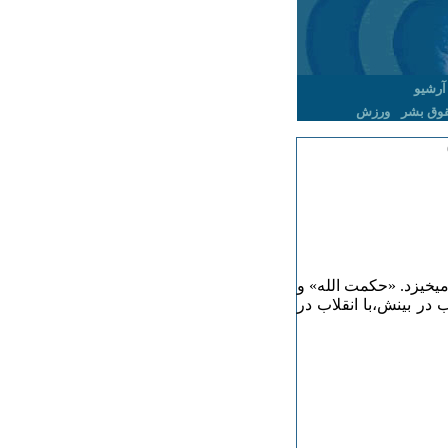
آرشیو
وق بشر
ورزش
یخیزد. «حکمت الله» و
در بینش،با انقلاب در