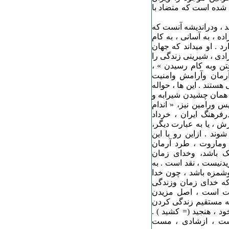
 شده است که متضاد با
ند ، ودراندیشه آنست که
ه ، به آسانی ، به کام
د . او میداند که جهان
ادی ، شیرینی زندگی را
تن وبه کام رسیدن » ،
رمان وآرامش وامنیت
ستند . این ها ، حواله
، همان چشیدن شیرابه و
 ورامین نیز، « اندام
فرهنگ ایران ، خرداد
ش ، یا به عبارت دیگر،
ند . ازاین رو با این
 وماروت ، طرد آرمان
ک باشد، وخدای زمان
دنیست ، نقد است . به
وشمزه باشد ، چون خدا
 که خدای زمان وزندگی
ت است ، اصل مزیدن
ه مستقیم زندگی کردن
د ، هنجید (= کشید ) .
است ، ازشادی ، مست