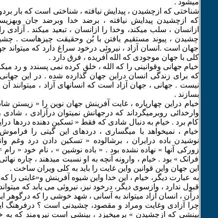
میشود .
شناختی که ازچشیدن ، پیدایش نیافته ، شناختی است که بار بر
که ازچشیدن پیدایش نیافته ، برضد خدا وبرضد جان وبهزیس
ازانسان ، سلب میکند، وخدا را ازانسان ، تبعید میکند . آزادی را
چشیدن ، پیوند مستقیم یافتن با بُن وحقیقت چیزهاست . چشی
جهان است .انسان آزاد ، نیروئی درخود سراغ دارد که میتواند جها
کلی با جهان موجودی که الله آفریده ، فرق دارد .
خیام جهانی وقوانینی را که الله ، خلق کرده نمی پسندد و رد میک
که برای زندگی انسان دراین جهان گذارده شده . در این جهانی ک
نیست . جهانی ، جهان آزاد است که انسانهای آزاد ، میتوانند آن 
بسازند .
خیام دراین چهارپاره ، غایت آفرینش جهان نوین را « زیستن شاد و
وارخدائی روبرمیگرداند که درجهانش نمیتوان درآزادی ، شادی ر
کام برد . خیام به دنبال شادی که فقط « تسکین دهنده دردها درای
خیام ، نمیخواهد با میگساری ، دردهای این گیتی را فراموش
نوشیدن باده درایران ، برشالوده « تسکین دادن درد وغم و
زورکی آنها » نهاده نشده بود . « باده نوشین » ، نام خود « را
فرانک » بود . خیام ، وارونه آنچه به او نسبت میدهند ، چاره نهائی 
این جهان واین قوانین واین غایت را باید به کلی ویران ساخت .
به عبارت دیگر، خیام ، این خدا واین شیوه آفرینش و«غایتی را که د
قبول ندارد ، وازسوی دیگر، درخود نیز، نیروئی می یابد که میتواند 
درآن ، انسان آزاد میتواند به آسانی ، شهد خوشی را که درگوهر ا
چرا آزادی وغایت ومراد و مقصود، چشیدنی است ؟ درفرهنگ ایر
بینشی که ازچشیدن » برمیخیزد ، بینشی است نیرومند که به 