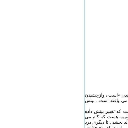
زیدن »است ، وازچشیدن
 می یافته است . بینش
 که تغییر بینش داده
ونیمه هست که کام می
د بچشد . تا دیگری درد
بینشی است که از« چشش