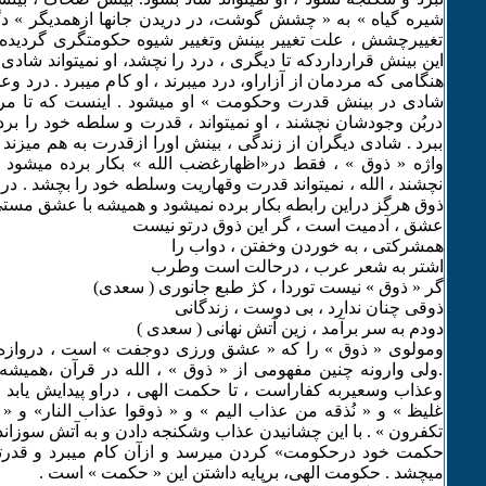
شیره گیاه » به « چشش گوشت، در دریدن جانها ازهمدیگر » د
تغییرچشش ، علت تغییر بینش وتغییر شیوه حکومتگری گردیده 
این بینش قرارداردکه تا دیگری ، درد را نچشد، او نمیتواند شادی
هنگامی که مردمان از آزاراو، درد میبرند ، او کام میبرد . درد وعذ
شادی در بینش قدرت وحکومت » او میشود . اینست که تا مرد
دربُن وجودشان نچشند ، او نمیتواند ، قدرت و سلطه خود را بر
ببرد . شادی دیگران از زندگی ، بینش اورا ازقدرت به هم میزند 
واژه « ذوق » ، فقط در«اظهارغضب الله » بکار برده میشود . ت
نچشند ، الله ، نمیتواند قدرت وقهاریت وسلطه خود را بچشد . درح
ذوق هرگز دراین رابطه بکار برده نمیشود و همیشه با عشق مستی
عشق ، آدمیت است ، گر این ذوق درتو نیست
همشرکتی ، به خوردن وخفتن ، دواب را
اشتر به شعر عرب ، درحالت است وطرب
گر « ذوق » نیست توردا ، کژ طبع جانوری ( سعدی)
ذوقی چنان ندارد ، بی دوست ، زندگانی
دودم به سر برآمد ، زین آتش نهانی ( سعدی )
ومولوی « ذوق » را که « عشق ورزی دوجفت » است ، دروازه 
.ولی وارونه چنین مفهومی از « ذوق » ، الله در قرآن ،همیش
وعذاب وسعیربه کفاراست ، تا حکمت الهی ، دراو پیدایش یابد .
غلیظ » و « نُذقه من عذاب الیم » و « ذوقوا عذاب النار» و « 
تکفرون » . با این چشانیدن عذاب وشکنجه دادن و به آتش سوزاندن 
حکمت خود درحکومت» کردن میرسد و ازآن کام میبرد و قد
میچشد . حکومت الهی، برپایه داشتن این « حکمت » است .