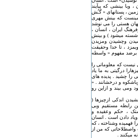
« نوشیدن» است . انسان
، وبا بینشی که پیآیند
مین ، پستانهای « گـُش
زمینست که بینش مهری
جهان هستی را می نوشد
فرهنگ ایران ، انسان ،
، شسته میشود ) و بینش
شیدن وچشیدن ومزیدن
 وبمزد ، تا خدا وحقیقت
، برضد مفهوم « واسطه
ی نیست که معلوماتی را
را درگیتی به ما یاد
تی را چشید . پدیده های
وتوانگروباشکوه و درخشانند . «
 ومی بیند و ازاین رو
شیدن اندکی ازچیزها (
ین رابطه مستقیم وبی
تک ، حکم وعقیده و
اد دادن است . انسان
را فهمیده وشناخته ، که
واصطلاحاتی که من از
ه میکنند .