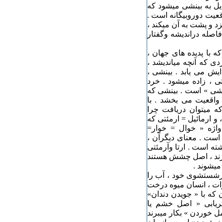
یل به بینشی میشود که
عیت دوروبیگانه است .
 و پشت به آن میکند ،
اصله دراندیشه وگفتار
ه با پدیده های جهان ،
دی که آنچه میاندیشد ،
یش می یابد . بینشی ،
ی ، زاده میشود . خرد
ششی » است . بینشی که
اقعیت می بخشد . با
 میتوان دریافت چرا
و ارمائیل = ارمئتی که
واژه « خوال = خوار=
دن است . معنای دیگرآن ،
ه است . ارتا وآرمئتی
گرند ، اصل چشش هستند
میشوند .
رشستشوی خود ، آب را
ات ، انسان میوه درخت
که با « جویدن دندان»
ریابی « اصل خشم یا
ل خوردن » بکار میبرند