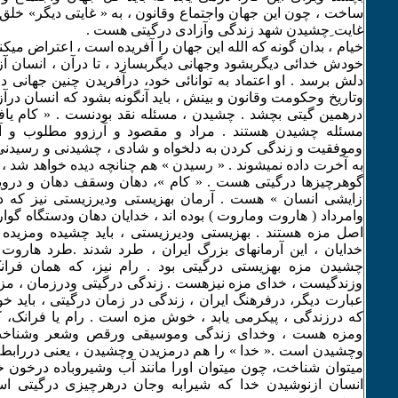
ساخت ، چون این جهان واجتماع وقانون ، به « غایتی دیگر» خلق
غایت ِچشیدن شهد زندگی وآزادی درگیتی هست .
خیام ، بدان گونه که الله این جهان را آفریده است ، اعتراض میک
خودش خدائی دیگربشود وجهانی دیگربسازد ، تا درآن ، انسان آزاد
دلش برسد . او اعتماد به توانائی خود، درآفریدن چنین جهانی دار
وتاریخ وحکومت وقانون و بینش ، باید آنگونه بشود که انسان درآز
درهمین گیتی بچشد . چشیدن ، مسئله نقد بودنست . « کام یاف
مسئله چشیدن هستند . مراد و مقصود و آرزوو مطلوب و آ
وموفقیت و زندگی کردن به دلخواه و شادی ، چشیدنی و رسیدنی ه
به آخرت داده نمیشوند . « رسیدن » هم چنانچه دیده خواهد شد 
گوهرچیزها درگیتی هست . « کام »، دهان وسقف دهان و درویس
زایشی انسان » هست . آرمان بهزیستی ودیرزیستی نیز که در
وامرداد ( هاروت وماروت ) بوده اند ، خدایان دهان ودستگاه گوار
اصل مزه هستند . بهزیستی ودیرزیستی ، باید چشیده ومزیده شو
خدایان ، این آرمانهای بزرگ ایران ، طرد شدند .طرد هاروت
چشیدن مزه بهزیستی درگیتی بود . رام نیز، که همان فران
وزندگیست ، خدای مزه نیزهست . زندگی درگیتی ودرزمان ، مزی
عبارت دیگر، درفرهنگ ایران ، زندگی در زمان درگیتی ، باید خ
که درزندگی ، پیکرمی یابد ، خوش مزه است . رام یا فرانک،
ومزه هست ، وخدای زندگی وموسیقی ورقص وشعر وشناخ
وچشیدن است .« خدا » را هم درمزیدن وچشیدن ، یعنی دررابط
میتوان شناخت، چون میتوان اورا مانند آب وشیروباده درخون خو
انسان ازنوشیدن خدا که شیرابه وجان درهرچیزی درگیتی 