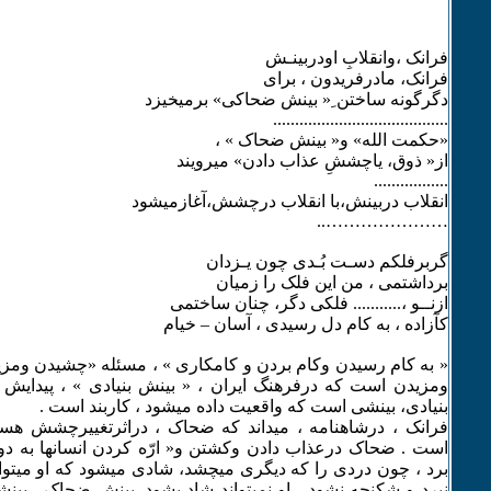
فرانک ،وانقلابِ اودربینـش
فرانک، مادرفریدون ، برای
دگرگونه ساختن ِ« بینش ضحاکی» برمیخیزد
........................................
«حکمت الله» و« بینش ضحاک » ،
از« ذوق، یاچششِ عذاب دادن» میرویند
.................
انقلاب دربینش،با انقلاب درچشش،آغازمیشود
…………………..
گربرفلکم دسـت بُـدی چون یـزدان
برداشتمی ، من این فلک را زمیان
ازنــو ،........... فلکی دگر، چنان ساختمی
کآزاده ، به کام دل رسیدی ، آسان – خیام
« به کام رسیدن وکام بردن و کامکاری » ، مسئله «چشیدن وم
ومزیدن است که درفرهنگ ایران ، « بینش بنیادی » ، پیدایش
بنیادی، بینشی است که واقعیت داده میشود ، کاربند است .
فرانک ، درشاهنامه ، میداند که ضحاک ، دراثرتغییرچشش هست
است . ضحاک درعذاب دادن وکشتن و« ارّه کردن انسانها به د
برد ، چون دردی را که دیگری میچشد، شادی میشود که او میتوان
نبرد و شکنجه نشود ، او نمیتواند شاد بشود. بینش ضحاک ، 