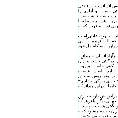
دوش انسانست . شناختی
تی هست، و آزادی را
 باید چشید تا شاد شد .
دن ، بینش بیواسطه با
نی نوین بیافریند که به
ند . او برضد غایتی است
ه الله آفریده ، آزادی
جهان را به کام دل خود
آزاد انسان » میداند ،
ا درگیتی چشید و ازآن
ن گیتی » است نمیرود .
 سازد . اساسا فلسفه
اندوه وفراموش ساختن
م = خدای زندگی وشادی=
کاررا ، دراین میداند که
رآفرینش دارد » ، ازبُن
جهانی دیگر بیافریند که
ین گیتی هست ، بچشد .
ان ، دیده میشود که «
خود واقعیت می بخشد .