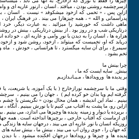
چیزها را فقط با نوری که ازخارج، به آنها می تابد ، میشناس
ازسرچشمه روشنی بودن ، میافتد . انسان ، ارنور عاریه ای و وام
ازاین پس ، « تخمی که ازخود میشکوفد » نیست . انسان ، با ن
پدرآسمانی و الله » ، همه چیزهارا می بیند . در فرهنگ ایران ، خ
ماهی داشت که خورشید را میزائید . به عبارت دیگر، خرد 
درتاریکی شب و در روز بود . از بینش درتاریکی ، بینش در روشن
هزاره ها ، انسان را به دیدن با نورِ وامی و عاریه ای ، خو داده ان
دریابد که او، تخمیست که میتواند ، ازخود، روشن شود و ازخود، 
سیمرغ ، برای آن سایه میگسترد ، تا هرانسانی ، خودش ، ماه و
تخم بشود .
چرا بینش ما
بینش ِ سایه ایست که ما ،
بر پدیده ها ورویدادها ، مـیـانـدازیـم
وقتی ما با سرچشمه نورازخارج ( با یک آموزه، یا شریعت، یا 
گرفته ایم ویا بدان خو کرده ایم ) ، جهان را می بینیم ، سرچش
بینیم . نماد این اندیشه ، همان محال بودن « نگریستن با چشم 
ازاین رو، ما پشت به آفتاب می کنیم تا با نورش ببینیم . آنگاه ، س
، برپرده یا دیوار و زمینه پدیده ها وچیزها می اندازد، می بینیم . 
ای ازماست که آفتاب خارجی ، برچیزها انداخته است . همه جهان
روزیکه انسان با نور عاریه ای می بیند ، درجهان سایه ها زندگی 
که جهان را ، جوی روان آب می بیند ، بینش ما ، بینش سایه ها
پدیده ها و چیزها و رویدادها درجهان افکنده میشود . با دیدن 