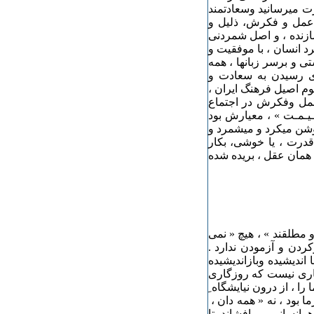
ت میرسانید وسعادتمند
عمل و فکرش، ذلیل و
زنده ، و اصل شمردنی
د انسان ، با موفقیت و
ی و برسر زبانها ، همه
ی رسیدن به سعادت و
وم اصیل فرهنگ ایران ،
 عمل وفکرش در اجتماع
یـمـت » ، معیارش بود
روشن میکرد و میشمرد و
قدرت ، یا خوشی، بکار
د همان عقل ، بریده شده
 مطلقند » ، هیچ « نمی
کردن و آزمودن ندارد .
 اندیشیده وبازاندیشیده
فکاری نیست که روزگاری
را ، از درون نیایشگاه ِ
ا بود ، نه « همه دان ،
انسانی ، میافشاند، تا