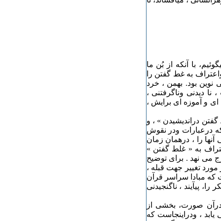
یم، با آنکه از بُن ما
اعتراف به غط گفتن را
 نوین بود. بهمن ، خرد
نا دیدنی وناگرفتنی ،
 ای و آموزه ای برایش ،
فتن دراندیشیدن » ، و
که درعبارات ودر نقوش
 آنها را ، درهمان زمان
تراف به « غلط گفتن »
ج می نهد . برای توضیح
مورد تغییر جهت قبله ،
ت که مبادا سراسر قرآن
را، پیآیند ، ناگنجیدنی
 درآن صورت، بخشی از
 یابد ، ودراینجاست که