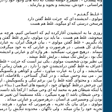
هرانسانی ، خودش، بیندیشد و بجوید و بیازماید .
« غـلـط گـفـتـم »
مولوی ، اندیشنده ای که جرئت غلط گفتن دارد
هرسخن درستی که او میگوید، غلط هم هست
روزی ما به اندیشیدن آغازکرده ایم که احساس کنیم، هرچه میگوئ
میجوشد، غلط هم هست . ما باید نزد مولوی، دلیری غلط گفتن و
یاد بگیریم. « غلط گفتن مولوی » ، بیان فرهنگ ایران، به عبارتی
بنیادی کل هستی ، در هرصورت و عبارتی که به خود میگرفت ، 
میماند . درهیچ صورتی، نمیگنجید . هر واژه ای و عبارتی و اندیشه
تنگ بود ، برایش تنگ میشد ، برایش غلط میشد .
بی نظیر بودن شخصیت مولوی ، یکی نیز آنست که جرئت « غلط گ
اعتراف به غلط گفتن دراندیشدن خود را دارد . در همان زمانی 
میاندیشد ، و آن را به عبارت میآورد ، تنگی و کوتاهی و یکسویگی
نیز ، می بیند وحس میکند ، و در کمال گستاخی ، بلافاصله، اع
میکند ، و محتوای گفته غلط را نیز، برغم تنگی و یکسویگیش ، ار
این چرخش درغلط گوئیهای خود ، ازشیوه های اسلامی ( بـداء در 
یا اینکه شیطان هم به محمد آیه ای وحی میکند ! ازکجا باید دانس
، وحی شیطان باشد !) بهره نمیگیرد ، بلکه مستقیما این تغییر تفکر 
بودن بُن وضمیرغنی ی انسان ، درهرصورتی و عبارتی میداند .
مولوی ، برای بیان یک تجربه ، هرصورتی که میآورد ، هرچند
تجربه خود را بیان میکند ، ولی ناگهان ، محدوده تنگـش را درمی