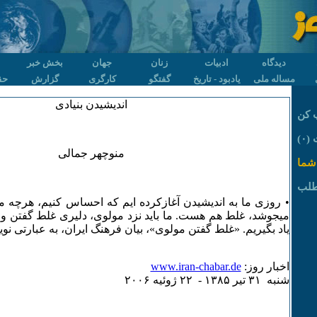
دیدگاه
ادبیات
زنان
جهان
بخش خبر
مساله ملی
یادبود - تاریخ
گفتگو
کارگری
گزارش
حق
اندیشیدن بنیادی
 کن
۰)
منوچهر جمالی
شما
طلب
• روزی ما به اندیشیدن آغازکرده ایم که احساس کنیم، هرچه میگوئ
میجوشد، غلط هم هست. ما باید نزد مولوی، دلیری غلط گفتن و 
یاد بگیریم. «غلط گفتن مولوی»، بیان فرهنگ ایران، به عبارتی نوین 
اخبار روز:
www.iran-chabar.de
شنبه ٣۱ تير ۱٣٨۵ - ۲۲ ژوئيه ۲۰۰۶