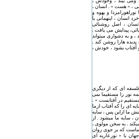
د ومی بیند ، وخودش ،
ی ، « هست » . انسان ،
وراهورامزدا و یهوه و
رد انسان ، اینهمانی با
انسان ، اصل روشنائی
ائی، پیدایش می یافت .
د ، و به دشواری میتواند
پدیده هارا روشن کند .
 آفتاب بشود ، خودش ،
فلسفه ای که از دیگری
مه نور را مستقیما نمی
مستقیم در آفتابست » .
ایه ای را که آفتاب ازما
بینش ما ازاین پس ، سایه
 ، سایه ما میشود . از
میکند . به سخن مولوی ،
ی ماست که بر جوی روان
جهان با « نورعاریه ای