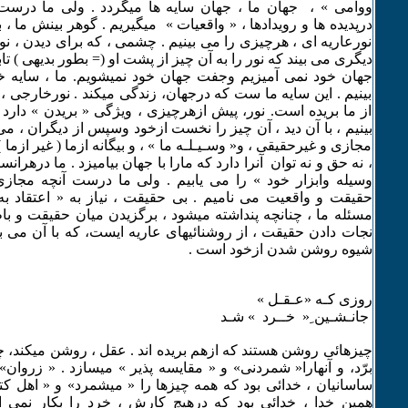
ووامی » ، جهان ما ، جهان سایه ها میگردد . ولی ما درست 
درپدیده ها و رویدادها ، « واقعیات » میگیریم . گوهر بینش ما ، 
نورعاریه ای ، هرچیزی را می بینیم . چشمی ، که برای دیدن ، نور
دیگری می بیند که نور را به آن چیز از پشت او (= بطور بدیهی ) تاب
جهان خود نمی آمیزیم وجفت جهان خود نمیشویم. ما ، سایه خ
بینیم . این سایه ما ست که درجهان، زندگی میکند . نورخارجی ، 
از ما بریده است. نور، پیش ازهرچیزی ، ویژگی « بریدن » دارد
بینیم ، با آن دید ، آن چیز را نخست ازخود وسپس از دیگران ، می 
مجازی و غیرحقیقی ، و« وسـیـلـه ما » ، و بیگانه ازما ( غیر ازم
، نه حق و نه توان آنرا دارد که مارا با جهان بیامیزد . ما درهران
وسیله وابزار خود » را می یابیم . ولی ما درست آنچه مجا
حقیقت و واقعیت می نامیم . بی حقیقت ، نیاز به « اعتقاد به
مسئله ما ، چنانچه پنداشته میشود ، برگزیدن میان حقیقت و با
نجات دادن حقیقت ، از روشنائیهای عاریه ایست، که با آن می بین
شیوه روشن شدن ازخود است .
روزی کـه «عـقـل »
جانـشـین ِ« خــرد » شـد
چیزهائی روشن هستند که ازهم بریده اند . عقل ، روشن میکند، چ
برّد، و آنهارا« شمردنی» و « مقایسه پذیر » میسازد . « زروان
ساسانیان ، خدائی بود که همه چیزها را « میشمرد» و « اهل ک
همین خدا ، خدائی بود که درهیچ کارش ، خرد را بکار نمی 