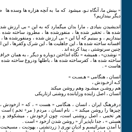
« بینش ما، آنگاه نـو، میشود که ما به آنچه هزاره ها وسده ها 
دیگر بیندازیم؟
اندیشیدن بنیادی ، مارا بدان میگمارد که به این « بی ارزش ش
شده ها ، تحقیر شده ها ، منفورشده ها ، مطرود ساخته شده ها 
بیندازیم ، و ببینیم که آیا این « بی ارزش شده ، ومنفورشده ها ، 
افسانه ساخته شده ها ، این جاهلیت ها ، این شرک وکفرها ، این اه
چنین سرنوشتی ، پیدا کرده اند .
« نوشدن» ، همیشه « نگاه انداختن دوباره و دیگر ، به همان خرا
ساخته شده ها ، کفرساخته شده ها ، باطلها ودروغ ساخته شده
هاست » .
انسان ، هنگامی « هـسـت »
کـه ازخـودش ،
هم روشـن میشـود وهم روشن میکند
انسان ، اصل زاینده وزایاننده روشنی ازتاریکی
درفرهنگ ایران ، انسان ، هنگامی « هست » ، که « ازخودش ،
چیزها را روشن میکند » . نام انسان ، مردم ( مر+ تخم ) است ، و
هر تخمی ، اصل روشنی است، چون ازخودش ، میشکوفد و پدید
هستی » ، جدا ناپذیر از « روشن شدن ازخود » است .
با آمدن میترائیسم و ادیان نوری ( زردتشتی ، یهودیت ، مسیحیت ،