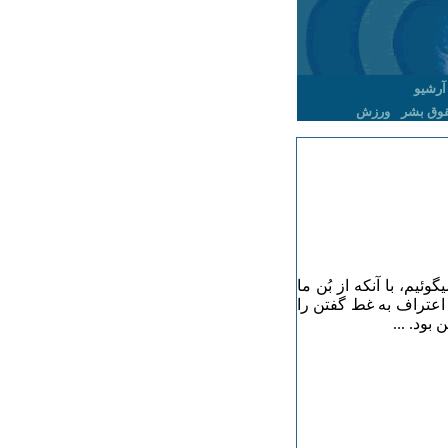
آرشیو
وق بشر
ورزش
یم، با آنکه از بُن ما
اعتراف به غط گفتن را
بود. ...