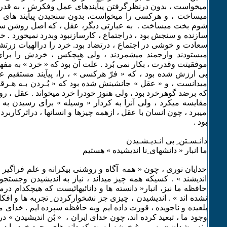
میخواست ، بدون درنظرگرفتن پیآیندهای عمل وفکرش ، به قدر
میساخت ، و هرکسی را میخواست، بدون سنجیدن پیآیند های 
شوم بخت میساخت . به عبارتی دیگر، عقل ، که اصل روشن سا
سازنده و سنجش بود ، دراجتماع ، کارسازنبود وبدرد نمیخورد . خر
سعادت و خوشی در اجتماع ، درتضاد بود. خرد را درالهیات زرتشت
میستودند وارجمند میشمردند ، ولی هیچکس ، خردش را برا
موفقیتت وقدرت ، بکار نمی بُرد . علت آن بود که « خرد » به مفه
بی ارزش شده بود ، که « فرّ هرکسی » ، را، پیآیند مستقیم
میدانست ، و « عقل » جانشینش شده بود که « بُـردن بـه هـرقـ
که برضد گوهرخرد بود ، ولی هنوز خودرا خرد میخواند . عقل ، 
مقایسه میکرد ، ولی آنرا به کردار « وسیله » برای رسیدن به 
میبرد ، چون انسان با عقل ، ازهمه چیزها و انسانها ، دراثرکاربر
بود .
دانـسـتن ِ بی انـدیـشـیدن
ما انبار « دانشهای ِنا اندیشیده » هستیم
خدایان نوری ، چون « همه آگاه و روشنی بیکرانه و علم فراگیر و
اندیشند » . کسیکه همه چیز میداند ، نیاز به اندیشیدن وجستجو
حافظه ما نیز، انبار« دانسته ها و دانائیهائیست که هیچکدام درما
نشده اند » . اندیشیدن ، چیزی جز نشخوارکردن ِ تجربه ها و ا
بلعیده و ناجویده ، قورت داده ایم وبه حافظه سپرده ایم . خدای ما 
وجود ما ، تبعید کرده اند، چون خدای ایران ، « بُن اندیشیدن » درم
ونه پیشدان » . سیمرغ خوشه ایست که دانه های وجود خود را درهر