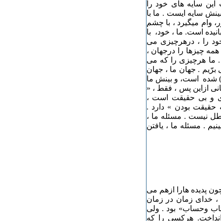
این سایه های خود را
بینش سایه ایست . ما با
، وام میگیرد ، با چشم
انیده است. ما ، خود، با
ود را ، درهرچیزی می
همه چیزها را درجهان ،
 . ما هرچیزی را که می
برّیم . جهان ما ، جهان
ا ) شده است، و بینش ما
سانی ازاین پس ، فقط ، «
زی و بی حقیقت است ،
 حقیقت بودن » دارد .
طل نیست . مسئله ما ،
یم . مسئله ما ، یافتن
ون پدیده هارا ازهم می
» ، خدای زمان در زمان
تاب وحساب» بود . ولی
انداخت. هرکسی را که