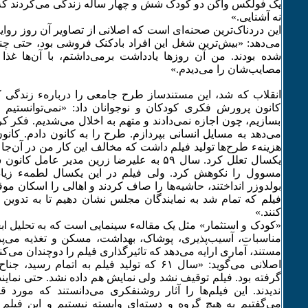
یک فولکس واگن دو کودک شش و چهار ساله زندگی می‌کردند که
نه آشنایی.»
این دردناک‌ترین صحنه‌ای است که اصلانی از تصاویر آن روز روایت 
می‌دهد: «بیش‌ترین شغل این افراد بادکنک فروشی بود، حتی چند
شده بودند. من آن روزها یادداشت برمی‌داشتم، با آن‌ها غذا
مصایب‌شان را می‌دیدم.»
انقلاب که شد، این مستندساز طرح جامعی را دربارهء زندگی 
کانون پرورش فکری کودکان و نوجوانان داد: «نمی‌توانستیم 
بسازیم، چون اجازه نمی‌دادند و متهم به اخلال می‌شدیم. فکر کر
می‌دهد به مسایل انسانی بپردازم. طرح را به کانون دادم. کان
هزینهء طرح‌ها تولید فیلم داشت که مخالف این کار من در آن‌جا بو
یکسال تعلل کرد. سال ۵۹ به علیرضا زرین مدیر عام
مسوول را نکوهش کرد. ولی فیلم در این یکسال لطمهء زیاد
بولدوزر انداختند، حاشیه‌ها را صاف کردند و اهالی را اسکان موق
فیلم که تمام شد به نمایندگان مجلس نشان دهیم تا به تدوین 
کنند.»
«کودک و استثمار» مثل یک مقالهء سینمایی است که به تحلیل اب
مناسبات، آسیب‌پذیری، پوشاک، بهداشت، مسکن و تغذیه می‌پرد
مستند، آماری ارایه می‌دهد که تاثیرگذاری فیلم را دوچندان می‌کن
اصلانی می‌گوید: «سال ۶۱ که تولید فیلم به اتمام 
گرفته بود. فیلم توقیف نشد ولی نمایش هم داده نشد. حتی نمای
ندیدند. این فیلم‌ها را آثار روشنفکری می‌دانستند که مورد ق
می‌گفتیم به هیچ گروه و دسته‌ای وابسته نیستیم و این فیلم