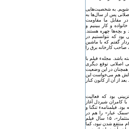
ی‌شویم. به شخصیت‌هایی
صلانی پس از سال‌ها به
در مقابل ما مقاومت
انواده و کار ببینیم و
و بچه‌ها چهره هستند.
بود که نتوانستیم در
بردار گفتم که با ماشین
، صاحب کارخانه برق را
 باشد. مجلهء فیلم با
ند دههء ۶۰ دانسته بود، ولی اصلانی توقع دیگری
ال دیگر کودکان کار همچنان در این وضعیت
دلش هم می‌خواست این
عد از آن از کانون کنار
یینی بود که فعالیت
 چهارم» با کامران شیردل آغاز
شاخص «جام حسنلو» را در سال ۵۶ ساخته بود. فیلمنامهء تنگنا و
«سمک عیار» را هم در
سال‌های ۵۴ و ۵۵ در کارنامه داشت. اما بعد از «کودک و استثمار»، ۱۵ سال فیلم
م منتفع شدن نبود، کما