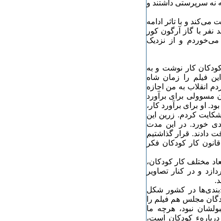
 نه سرپرستی داشتند و
می‌کند و با تاثر ادامه
 نفر با گاز آرگون کور
 می‌خوردم و از نزدیک
کودکان کار نوشت و به
این فیلم را زمان شاه
دم انقلاب به من اجازه
ون مسوولی برای برآورد
د. او برای برآورد کار،
ل کانون شکایت کردم. زرین این
ی خورد. در این مدت
ت دادند. قرار گذاشتیم
قانون کار کودکان فکر
عاد مختلف کار کودکان،
ازد و در کنار تصاویر
د.
رسید، جناح‌بندی‌ها در کشور شکل
ندگان مجلس هم فیلم را
بولشان نبود، هرچه ما
 دربارهء کودکان است،