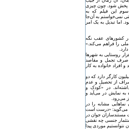
 فیلم را نپرداخت و من ۱۰۰ هزار تومان، آن زمان از جیب
ون پخش شود. چون چیزی
سوم این فیلم که به
 نمی‌خواستم به آن‌جا
 اما تبدیل به یک امر
«در کشورهای عقب نگه
ملی را فراهم می‌کند.»
ارد.
د از دست شروع می‌شود. در سال ۵۰ یک میلیون و ۲۰۰ هزار روستایی به شهرها
 نفت، صرف تجمل و مقاصد
 افراد خانواده به کار
وهش‌های عنوان شده در «کودک و استثمار» ایران ۵/۵ میلیون کارگر دارد که دو
نصراف از تحصیل و عدم
شته‌اند. در «کودک و
نده به نمایش در می‌آید و
وز می‌توان نماهایی مشابه را در
لود می‌گوید: «درست است
ات مستندسازان جوان در
استثمار جنسی چه نقشی
 نتوانستیم موردی پیدا