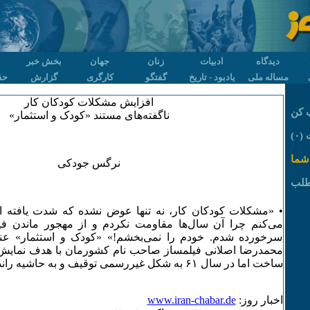
دیدگاه
ادبیات
زنان
جهان
بخش خبر
مساله ملی
یادبود - تاریخ
گفتگو
کارگری
گزارش
حق
افزایش مشکلات کودکان کار
 کن
ناگفته‌های مستند «کودک و استثمار»
۰)
شما
نرگس جودکی
طلب
• «مشکلات کودکان کار، نه تنها عوض نشده که شدت یافته 
می‌کنم چرا آن سال‌ها مقاومت نکردم و از مهجور ماندن فی
سرخورده شدم. خودم را نمی‌بخشم!» «کودک و استثمار» ع
محمدرضا اصلانی فیلمساز صاحب نام کشورمان با هدف نمایش 
ساخت اما در سال ۶۱ به شکل غیررسمی توقیف و به حاشیه رانده شد ...
اخبار روز:
www.iran-chabar.de