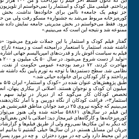
این که کانون قسط آخر
پرداختم. فیلمی مثل کودک و استثمار را نمی‌خواستم از تلویزی
جز توهم یک جامعهء ناامن برای خانواده‌ها نداشت. بخش 
کوره‌پزخانه مربوط می‌شد به جشنوارهء مسکو رفت ولی من حتی
برود. فقط می‌خواستم در بخش مدیریتی جامعه نمایش داده شود.
ممنوعه شد و نتیجه این است که می‌بینیم.»
گفتار فیلم کودک و استثمار با این جملات شروع می‌شود: 
داشته شده، استثمار با استعمار درآمیخته است و زمینهء تاراج 
فیلم به سیاست آغوش باز و قدرت‌های امپریالیسم جهانی اشاره د
«تولی
مهاجرت کردند، ۷۲ درصد بودجهء عمومی حکومت از
نظامی شد. سطح دستمزدها با توجه به تورم پایین نگه داشته شد و
پرداختند و کار کودکان برای خانواده حیاتی شد.»
طبق پژ
میلیون آن کودک و نوجوان هستند. اصلانی از بیکاری پنهان، ا
تخصص کودکان کار می‌گوید که از دیرباز در تولید سهم دا
استثمار٣»، فراغت کودکان از نگاه دوربین و با آمار تکان‌ده
می‌بینیم که چگونه نیروی ۲۵ درصد جوانان مناطق فقیرنشین هرز می‌رود.
این فیلم در سال‌های ۵٨٨۶۱ ساخته شده ولی هن
کوره‌پزخانه‌ها و کارگاه‌های غیرمجاز دید; اصلانی با لحن بغض‌آ
که دیگر به این مکان‌ها نمی‌روم ولی از طریق فیلم‌ها و گزارش
جریان این مسایل هستم. در آن سال‌ها خیلی گشتیم تا بدانیم 
در این محیط دارد ولی چه در مورد دختران و چه در مورد پسران