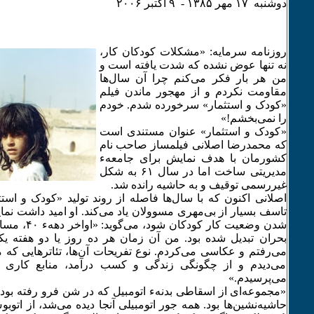
دوشنبه ۱۷ مهر ۱٣٨۵ - ۹ اکتبر ۲۰۰۶
روزنامه سرمایه: «مشکلات کودکان کار،
نه تنها عوض نشده که شدت یافته است و
من هر بار فکر می‌کنم چرا آن سال‌ها
مقاومت نکردم و از مهجور ماندن فیلم
«کودک و استثمار» سرخورده شدم. خودم
را نمی‌بخشم!»
«کودک و استثمار» عنوان مستندی است
که محمدرضا اصلانی فیلمساز صاحب نام
کشورمان با هدف نمایش برای جامعهء
مدیریتی ساخت اما در سال ۶۱ به شکل
غیررسمی توقیف و به حاشیه رانده شد.
اصلانی اکنون که با سال‌ها فاصله از روند تولید «کودک و است
تاسف بسیار از بی‌مهری مسوولان یاد می‌کند. او امید داشت نما
شدن وضعیت کار ک
بحران تبدیل شده بود. من آن زمان هر ده روز یا دو هفته یک
می‌رفتم و عکاسی می‌کردم. نوع تفریحات آن‌ها، تئاترهایی که می
می‌دیدم و از چگونگی زندگی و کسب درآمد، منابع کاری و 
می‌پرسیدم.»
«مجموعه‌ای از اسقاطی بدنهء اتومبیل که در شن فرو رفته بود
حاشیه‌نشین‌ها بود. همه جور اتومبیلی آنجا دیده می‌شد، از اتوب