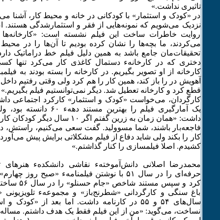
تاثیری نداشت.»
در «کودک و استثمار» با کودکانی در خانه و محیط کار، آشنا م
نزدیک می‌شویم که نمونه‌هایی از فقر و استثمارشدگی هستند. ا
روایت خاطرات ساخت این فیلم نشسته است: «کارخانه‌ها 
می‌کردند، ما بچه‌ها را نشان کرده بودیم تا آن‌ها را در محیط خ
تحقیقات‌مان جامع باشد به همین دلیل فیلم خط دراماتیک دارد 
دختری که در کارخانهء دستمال کاغذی کار می‌کرد تنها کسی 
کارخانه از او تصویر بگیریم. در کارخانه را بسته بودند به فیلم
آهویش در را باز کند، همین کار را هم کرد ولی وقتی رفتیم داخل
قطع کرد و کارخانه تعطیل شد. دیگر نمی‌توانستیم فیلم بگیریم.»
کارگردان، می‌خواست «کودک و استثمار» کارکرد اجتماعی داشته
یک آمارگیری فیلم را بهترین مست
داشت: «همان زمان به زرین گفتم اگر ۱۰ س
فاجعه‌بار باشند، شما مسوولید. گفت سعی می‌کنیم، راستش، 
کار را بکند ولی شاید دفاع از فیلم مشکلاتی برایش پیش می‌آورد. ب
کشیدم. اصلا فیلمسازی را کنار گذاشتم.»
محمدرضا اصلانی دانش‌آموختهء نقاشی دانشکدهء هنرهای تز
‌حرفه‌ای را در سال ۵۱ با نوشتن فیلمنامهء «صبح روز
کرد و سپس مستند 
باغ سنگی و کارگردانی «شطرنج‌باز» و مجموعهء تلویزیونی 
نساخت، می‌گوید: «من از این فیلم فقط یک هدف داشتم. مساله‌ا