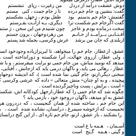
دوش عشقت درآمد از دردل من زغیرت ، زپای ننشستم
گفت: بنشین و، جام جم درده تا ز جام جمت ، کنی مستم
گفتمش: جام جم بدستم بود طفل بودم ، زجهل، بشکستم
گفت اگرجام جم شکست ترا دیگری، بـه ازآنـت بفـرستم
سخت درمانده بودم و عاجز چون شنیدم من این سخن ، رَ ستم
آفـتـابـی بــرآمــد از جـانـم من زهردوجهان ، برون جستم
ازبلندی که جان من برشد عرش وکرسی، بجمله شد پستم
عشق، ازعطار، جام جم را میخواهد، تا لبریزازباده وجودخود ان
، ولی عطار، ازروی جهالت، آنرا شکسته و دورانداخته است .
میدهد که نومید مباش، من جام جمی نو برایت میفرستم ، و با ش
عطار ، رهائی می یابد، و ناگهان درمی یابد که ازجانش ، آفتابی، 
سخنی دیگر،ازنو، جام گیتی نما شده است )، که اندیشه دوجها
پیچیده ، و به او چنان« منش متعالی » داده که عرشی وکرسی ک
» است ، برایش ، پست وناچیزگردیده است .
چگونه شد که جام جمی را که عطار،ازجهل کودکانه اش، شکسته
عشق به او میدهد، ناگهان دروجود خود ، بازمی یابد ؟
این جام جم ، ساخته شده از همان گنجیست ، که دردرون هر
تخمیست که ازخوشه سیمرغ ، درانسان، نشانده شده است ، واگر
را بشکنند ، باز عشق، ازنو، جام جم تازه ای ، از این گنج درانسان
آسـمان ، هـمه با غ است
و گیتی ، هـمه گـنج است