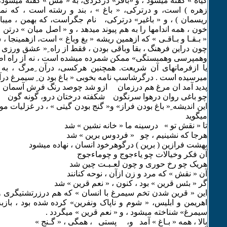
گیاه » گفته میشود ، و «باقر» درکردی، به « مس » گفته میشود،
زهره ) است، و درترکی، « باغ » ، بند و رشته است ، که 
ریسمان ) ، و « باغیر» درترکی، نام جگراست، که بهمن ، میباش
خون ، همه اندامها را به هم پیوند میدهد ، و « اصل میان » درتن 
« بـقـا و بـاقـی » که ازهمین ریشه « بغ وباغ » است، ازهمینجا
چون دراین فرهنگ ، بقا وباقی بودن ، فقط از راه ِ« عشق ورزی
وهمپرسی وهمبستگی» ممکن شمرده میشده است ، نه از راه اطا
یا ازفرمانهای آن شریعت. همچنین هرکسی، درآن ِمرگ ، به
میرسیده است . درگرشاسپ نامه بخوبی « باغ بود ن ِ سیمرغ درآ
پدید آمد ان مرغ هم درزمان ازو شد چوصد رنگ فرش آسمان
چو باغی روان درهوا سرنگون شکفته درختان درو، گونه گون
این اندیشه ِ« باغ بودن فراز» و« گنج بودن گیتی » ، در غزلیات 
میگوید
تا « نقش تو » درسینه ما « خانه نشین » شد
هرجا که نشینیم ، چو « فردوس برین » شد
بهشت فرازین ( برین ) درگوهرخود انسان ، نهاده میشود
آن فکر وخیالات چو یاءجوج و چوماءجوج
هریک چو رخ حوری و چون لعـبـت چین شد
آن « نقش » که مرد و زن ازآن ، نوحه کنانند
گر « بئس قرین » بود ، کنون ، « نعم قرین » شد
این « قرین شدن تخم سیمرغ با انسان » که هم درزرتشتیگری وه
اهریمن و ابلیس، « شوم و ناپاک ونفرین» کرده شده بود ، بازب
سیمرغ» شناخته میشود ، و « نعم قرین » میگردد .
بالا ، همه « بـاغ » آمد و، پستی ، همگی ، « گـنج »