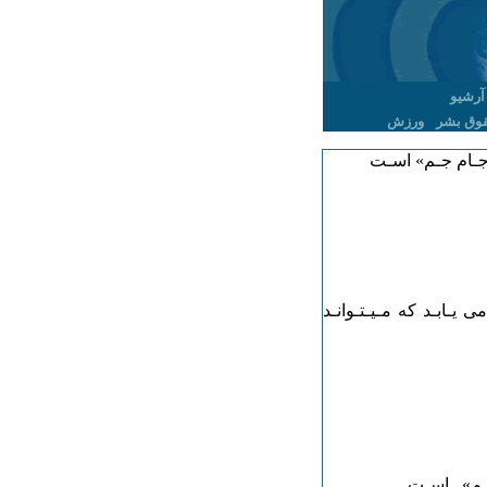
آرشیو
وق بشر
ورزش
«جـام جـم» اسـت
یـابـد که مـیـتـوانـد
 جـم» اسـت