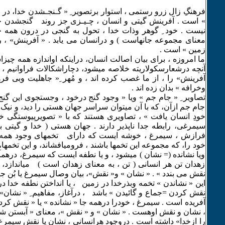
فرهنگِ زال زرو رستمی ، استوار برتصویر ِ « گـنجـشدن خدا، در ز
» است . آفرینش گیتی و انسان ، چـیـزی جز روند گنجشدن خد
نیست . خود ِ گوهر وذات خدا ، تحول به گنجی در درون همه جان
معنای مجموعه جانهاست ) و درانسان می یابد . « آفرینش» ، ر
زمین » است .
ما امروزه ، برای بیان اصالت انسان، دراینکه اواندازه همه چی
آنچه درشعارسکولاریته خلاصه میشود، دچاراشکالات فراوانیم ، 
آفرینش» را ، از ما غصب کرده اند ، و مُهر ِ« جاهلیت وبی فر
وخرافه » بدان زده اند .
تصاویر ِ « جام جم » ویا « وجود گنج درخود ، وجستجوی این گنج
جام جم ازآن، که با آن میتوان سراسر جهان هستی را دید، و نیک و
خودِ انسان یافت » ، تصاویری هستند که با « تصویرپیوستگی خد
سیمرغی، رابطه جدا ناپذیر دارند . جهان هستی ( خدا و گیتی 
فرازش ، سیمرغ ، خوشه ایست که دارای تخمهای وجود همه ا
خود را، که مجموعه این تخمها باشند ، فرومیافشاند، و این تخمها
ویا نشانده (= نشان ) میشود ، و یا نطفه ایست که سیمرغ، درهمآ
زهدان تن هر انسانی ( تن ، به معنای زهدان است ) میاندازد، 
نقش می بندد » . « نشان » و« نقش»، بیان وصال سیمرغ یا بُن جه
این « نشاندن » تخمه وبذرخدا در زمین ، یا انداختن نطفه خدا در
نقش کردن =جماع و گائیدن » باشد ، درآغاز، مفاهیم ِ « نشان» 
آفریده است . سیمرغ ، خودرا درهمه جا « نشانده » یا « نقش کرد
، نشان و نقش اوهست . « نشان » و « نقش »، معنای « آبستن شد
را ازخدا» داشته است . دروجود هرانسانی ، نشان یا نقش سیمرغ