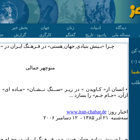
دیدگاه
ادبیات
زنان
جهان
بخش خبر
مساله ملی
یادبود - تاریخ
گفتگو
کارگری
گزارش
حق
چـرا «بـینش بنیادی ِجهان ِهستی» در فـرهـنگ ایـران در 
 کن
۰)
منوچهر جمالی
شما
طلب
• انسان از« کـاویدن » در زیـر «ســنگ نــشـان» «مـاده ای» می 
ازآن، «جـام جـم» را بسازد ...
اخبار روز:
www.iran-chabar.de
سه‌شنبه ۲۱ آذر ۱٣٨۵ - ۱۲ دسامبر ۲۰۰۶
چـرا «بـینش بنیادی ِجهان ِهستی» در فـرهـنگ ایـران در «جـام