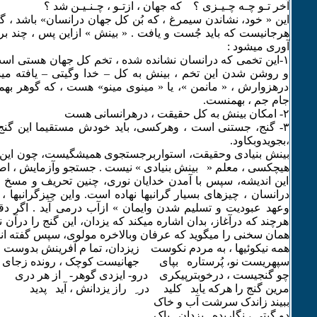
آخر تـو چـه چـیـزی ؟ که جهان ، ازتـو ، چـنـیـن شد ؟
این « خود، نشاندن سیمرغ ، که بُن کل جهان درانسان» باشد ، 
هرجانیست که باید جُست و یافت . « بینش » ازاین پس ، چند برآین
آوری میشود :
۱-این تخمی که درانسان نشانده شده ، تخم کل جهان هستی ا
و روشن شدن این تخم ، بینش به کل – خدا وگیتی – یافته می
درهزوارش ، « مانمن »، یا « مینوی مینو» هست ، که گوهر به
جام جم ، بهمنست.
۲- امکان بینش به کل حقیقت ، درهرانسانی هست
٣- گنج، جستنی است ، وهرکسی، باید خودش مستقیما این گنج 
،بجویدوبکاود.
بینش بنیادی وحقیقت، استواربرجستجوی همیشگیست، چون این گنج
هیچکسی ، معلم « بینش بنیادی » نیست . جستجو وآزمایش ، ا
این اندیشه، سپس با آمدن خدایان نوری، چنین تحریف و مسخ 
درانسان ، چیزهای بسیار گرانبها نهاده است. واین چیزگرانبها ، 
وعهد عبودیت و تسلیم شدن وایمان » ازآب درمی آید . اگر 
هرچند که درآغاز، بدان اشاره میکند که یزدان، این گنج را درآن 
همان سخنی را میگوید که عرفان وبالاخره مولوی، سپس گفته اند
همه نیکوئیها ، به مردم نکوست زیزدان، تما م آفرینش بدوست
سپهریست نو، پُرستاره بپای جهانیست کوچک ، رونده زجای
چو گنجیست ، درخوبترپیکری درو- ایزدی گوهر- از هر دری
مرین گنج را هرکه یابد کلید در ِ راز یزدانش ، آید پدید
ببیند زاندک سرشت آب و خاک
دو گیتی ، نگاریده یزدان پاک