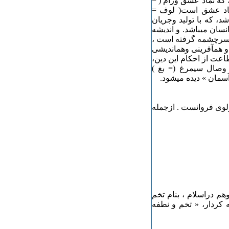
 که نماد عشق ورام ( =
نماد عشق است( لوف =
د، که با تولید وجریان
انسان میباشد. و اندیشه
 ، سرچشمه گرفته است ،
 و همآفرینی وهماندیشی
عت از احکام این دین،
 وصال سیمرغ (= بغ )
سمان » دیده میشود.
مولوی فروانست . ازجمله
م دراسلام ، بنام تخم
ه کردار، « تخم و نطفه