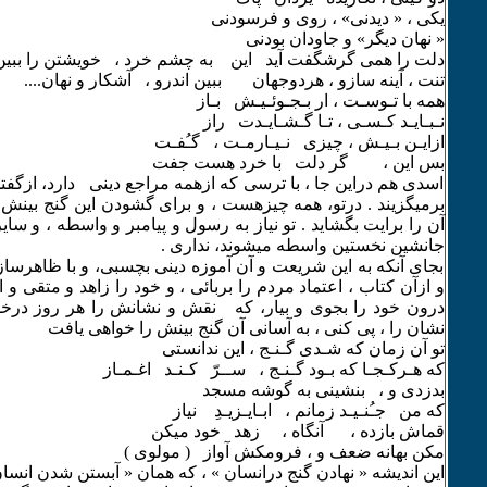
یکی ، « دیدنی» ، روی و فرسودنی
« نهان دیگر» و جاودان بودنی
دلت را همی گرشگفت آید این به چشم خرد ، خویشتن را ببین
تنت ، آینه سازو ، هردوجهان ببین اندرو ، آشکار و نهان....
همه با تـوسـت ، ار بـجـوئـیـش بـاز
نـبـایـد کـسـی ، تـا گـشـایـدت راز
ازایـن بـیـش ، چیزی نـیـارمـت ، گـُفـت
بس این ، گر دلت با خرد هست جفت
اسدی هم دراین جا ، با ترسی که ازهمه مراجع دینی دارد، ازگف
برمیگزیند . درتو، همه چیزهست ، و برای گشودن این گنج بینش 
آن را برایت بگشاید . تو نیاز به رسول و پیامبر و واسطه ، و سای
جانشین نخستین واسطه میشوند، نداری .
بجای آنکه به این شریعت و آن آموزه دینی بچسبی، و با ظاهرس
و ازآن کتاب ، اعتماد مردم را بربائی ، و خود را زاهد و متقی و 
درون خود را بجوی و بیار، که نقش و نشانش را هر روز درخود
نشان را ، پی کنی ، به آسانی آن گنج بینش را خواهی یافت
تو آن زمان که شـدی گـنـج ، این ندانستی
که هـرکـجـا که بـود گـنـج ، ســرّ کـنـد اغـمـاز
بدزدی و ، بنشینی به گوشه مسجد
که من جـُنـیـد زمانم ، ابـایـزیـدِ نیاز
قماش بازده ، آنگاه ، زهد خود میکن
مکن بهانه ضعف و ، فرومکش آواز ( مولوی )
این اندیشه « نهادن گنج درانسان » ، که همان « آبستن شدن انسان