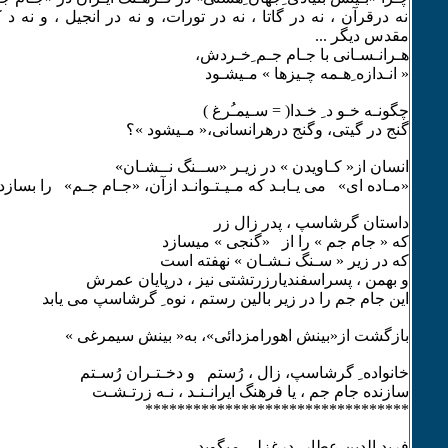
نه درقرآن ، نه در گاتا ، نه در تورات، و نه در انجیل ، و نه د
مقدس دیگر ...
هـرانـسـانی با جـام جـم ِخـردش،
« انـدازه ِهـمه چـیزها » مـیشـود
چگونـه خـو د ِ خـدا( = سـیمـُرغ )
گنج در گیتی، وگنج درهرانسانی،« مـیشود »؟
انسان از« کـاویدن » در زیـر «ســنگ نــشـان»
«مـاده ای» می یـابـد که مـیـتـوانـد ازآن، «جـام جـم» را بسازد
داستان گرشاسپ ، پدر زال زر
که « جام جم » را از «گنجی » میسازد
که در زیر « سـنگ نـشـان » نهفته است
و بهمن ، پسراسفندیارزرتشتی نیز ، درپایان عمرش
این جام جم را در زیر بالین رستم ، نوه ِ گرشاسپ می یابد
بازگشت از«بینش اهورامزدائی»، به« بینش سیمرغی »
خانواده ِ گرشاسپ، زال ، رُستم و دخـتـران رُسـتم
سازنده جام جم ، یا فرهنگ ایرانـنـد ، نـه زرتـشـت
*********************************
فرید الدین عطار، درغزلی میگوید