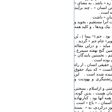
زه » باشد ، به معنای «
 انسان » ، چند برآیند
ه است .
ت آنرا مستقیم ، بجوید و
یک وبدها ، و کلید همه
 . جم (= ییما ) ، بُن
ویر« جام جم » گردید .
اید ، و دراین مقاله
ین گنج نهفته سیمرغ ،
م ، نخستین یابندگان «
ن بوده است .
 حقیقی انسان ، از راه
انست » که بنیاد حقوق
شیده شده است . این
رتشتیگری و یهودیت و
شتی و ازاسلام ، بسختی
سان هست ، بدین گونه،
 آنها بود ، کنارنهاده
آسمان ، « باغ » است .
هنوز درکردی، به « بسته