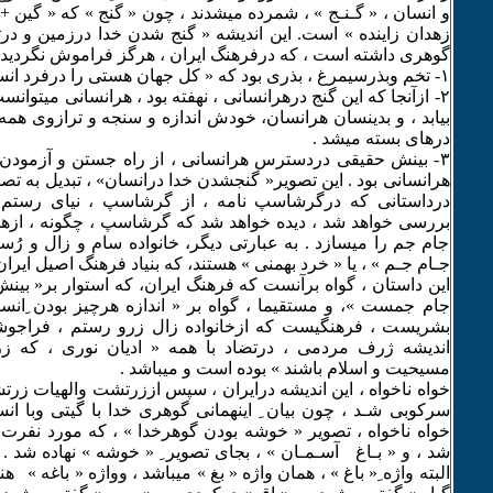
و انسان ، « گـنـج » ، شمرده میشدند ، چون « گنج » که « گین + 
زهدان زاینده » است. این اندیشه « گنج شدن خدا درزمین و درتن
گوهری داشته است ، که درفرهنگ ایران ، هرگز فراموش نگردید
۱- تخم وبذرسیمرغ ، بذری بود که « کل جهان هستی را درفرد انسان » داشت .
۲- ازآنجا که این گنج درهرانسانی ، نهفته بود ، هرانسانی میتوانس
بیابد ، و بدینسان هرانسان، خودش اندازه و سنجه و ترازوی همه ن
درهای بسته میشد .
٣- بینش حقیقی دردسترس هرانسانی ، از راه جستن و آزمودن بود
هرانسانی بود . این تصویر« گنجشدن خدا درانسان» ، تبدیل به تص
درداستانی که درگرشاسپ نامه ، از گرشاسپ ، نیای رستم می
بررسی خواهد شد ، دیده خواهد شد که گرشاسپ ، چگونه ، ازهم
جام جم را میسازد . به عبارتی دیگر، خانواده سام و زال و رُست
جـام جـم » ، یا « خرد بهمنی » هستند، که بنیاد فرهنگ اصیل ایرا
این داستان ، گواه برآنست که فرهنگ ایران، که استوار بر« بینش
جام جمست »، و مستقیما ، گواه بر « اندازه هرچیز بودن ِانس
بشریست ، فرهنگیست که ازخانواده زال زرو رستم ، فراجو
اندیشه ژرف مردمی ، درتضاد با همه « ادیان نوری ، که ز
مسیحیت و اسلام باشند » بوده است و میباشد .
خواه ناخواه ، این اندیشه درایران ، سپس اززرتشت والهیات زرت
سرکوبی شـد ، چون بیان ِ اینهمانی گوهری خدا با گیتی وبا ان
خواه ناخواه ، تصویر « خوشه بودن گوهرخدا » ، که مورد نفرت همه
شد ، و « بـاغ آسـمـان » ، بجای تصویر ِ « خوشه » نهاده شد . 
البته واژه ِ« باغ » ، همان واژه « بغ » میباشد ، وواژه « باغه » 