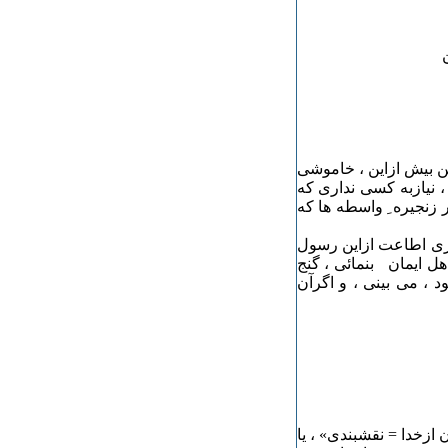
تن بیش ازاین ، خاموشی
، نیازبه کسی نداری که
ر زنجیره ِ واسطه ها که
ازی اطاعت ازاین رسول
اهل ایمان بنمائی ، گنج
 ، می بینی ، و اگرآن
 ازخدا = نقشبندی» ، یا