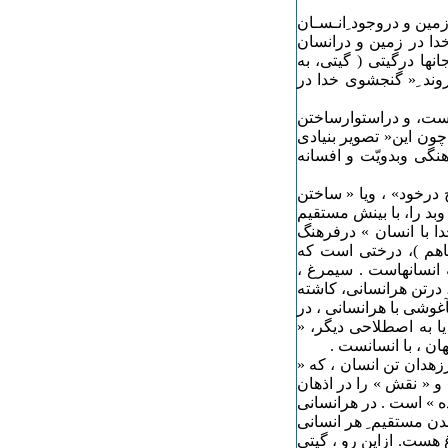
مین و دروجود ِانـسـان
ا در زمین و درانسان
ها درگیتی ( گیتی، به
وند ِ« گنجشوی خدا در
زاست، و دراستوارساختن
چون این« تصویر بنیادی
هنگی وبدویّت و افسانه
 درخود» ، ویا « ساختن
بد را، با بینش مستقیم
ا با انسان » درفرهنگ
باهم )، درختی است که
نسانهاست . سیمرغ ،
، درتن هرانسانی، کاشته
غوشی با هرانسانی ، در
یا به اصطلاحی دیگر، «
ان ، با انسانست .
زهدان تن انسان ، که «
و « نقش » را در اذهان
ه » است . در هرانسانی
ن مستقیم ِ هر انسانی
 هست. ازاین رو ، گیتی