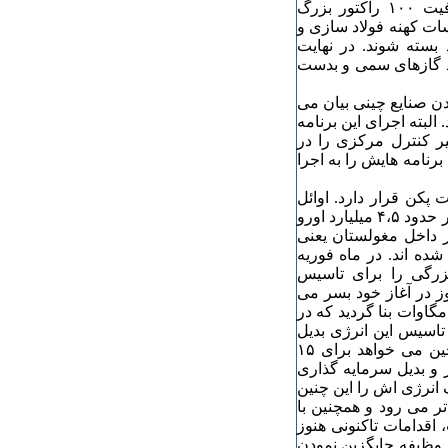
رآکتور ها در مجموع ظرفیت ۵۰ گیگا واتی دارند که با ظرفیت ۱۰۰ رآکتور بزرگ
ات کهنه فولاد سازی و
بسته شوند. در نهایت
لید گازهای سمی و بدست
ن صنایع چینی بیان می
لبته اجرای این برنامه
ر کنترل مرکزی را در
 برنامه هایش را به اجرا
پکن قرار دارد. اوائل
سال ۲۰۰۷ وزیر صنایع دولت چین اعلام نمود که تا سال ۲۰۱۰ در حدود ۴،۵ میلیارد اورو
 داخل مغولستان یعنی
ده اند. در ماه فوریه
 بزرگی را برای تاسیس
وز در آغاز خود بسر می
د: در سال ۲۰۰۶ در این کشور تاسیسات بادی به قدرت ۱۰۰۰ مگاوات بنا گردید که در
اسیس این انرژی بدیل
خوب است و کارها با سرعتی مناسب پیش می روند. دولت چین می خواهد برای ۱۵
ژی های نوآور و بدیل سرمایه گذاری
ادر خواهد بود ۱۰% دیگر مصرف انرژی اش را این چنین
ا تر می رود و همچنین با
اقدامات تاکنونی هنوز
 وظیفه جایگزین نمودن