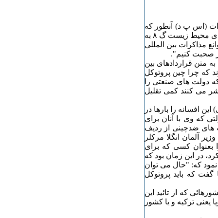
ت (اس پ د) آنطور که
پیداست از این مناسبات آگاه است. زیرا که وی در کنفرانس وزرای محیط زیست گ ٨ به
نع مذاکرات بین المللی
گر صحبت کنیم".
به متن قراردادهای بین
ند که چرا چین پروتوکل
که دولت های صنعتی را
 را که منتشر می کنند کمی تقلیل
این افسانه را بارها در
ی که وی با آنان برای
ه های ضدچینی از ردیف
یر آلمان انگلا مرکلر
ا بعنوان کسی که برای
د، در این زمان بود که
نمود که: "حال می توان
 گفت که باید پروتوکل
ه کشورهائی که از تائید این
ا یعنی ترکیه و یا کشور