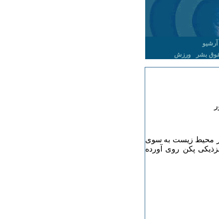
آرشیو
وق بشر
ورزش
 در محیط زیست به سوی
زذیکی پکن روی آورده