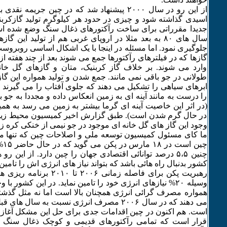
از این رو در سال ۲۰۰۰ پیشنهاد شد که در چین جریم
جدیدا مقرراتی برای ساخت رآکتورهای ذغال سنگ وضع شده اس
سال های ٨۰ به بعد مثلا در اروپای غربی هم از تولید این
جلوگیری نمود. اما مسئله در اینجا با یک اشکال اساسی روبروس
گازها که در فیلترهای رآکتورها جمع می شوند بعد از چند هفته از 
وارد می شوند. بر خلاف گاز کربنیک، متان و گازهای گل خا
طولانی در جو باقی نمی مانند. جمع شدن و تولید همواره این گازه
ابرهای سیاهی را تشکیل می دهند که جلوی آفتاب را می گیرند
را درست به مانند آینه ای به زمین انعکاس داده و مجددا به جو با
(در اثر این خاصیت آینه ای گرما بیشتر به زمین می رسد به هم
در حال گرم شدن است). طبق گزارش اخیر کمیسیون محیط زی
وجود این گاز های گل خانه ای موجود در جو نیمی از خنکی کره زم
ما کای مسئول کمیسیون توسعه ملی و اصلاحات چین که تنها م
چین
چنین ۵،۵ درصد توانائی اقتصادی جهان را چین دارد. از این
کشور بدنبال راه هائی باشد که بتواند نیاز های انرژی اش را تامین 
رهبریت پکن برای فاصله زمانی ۰۶
وسیله ۲۰% نیازهای انرژی خود را تامین نماید. در این کشور ب
همواره مصرف گرائی انرژی همچنان بالا است اما نه مثل گذشته
می دهند که در سال ۲۰۰۶ مصرف انرژی نسبت به سال
قرار است که تمامی رآکتورهای قدیمی و کوچک ذغال سنگ کن