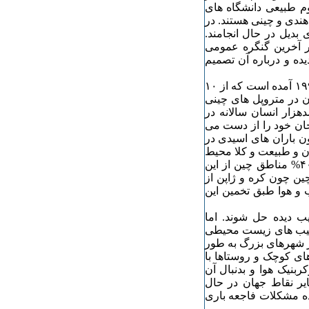
م طبیعی دانشگاه های
هندی و چینی هستند. در
بدیل در حال انجامند.
 آخرین گنگره عمومی
ده و درباره آن تصمیم
در یکی از تحقیقات سازمان بهداشت جهانی (و ها او) در سال ۱۹۹٨ آمده است که از ۱۰
رین و آلوده ترین هوا را داراست ۷ شهر آن در متروپل های چینی
هزار انسان سالانه در
جان خود را از دست می
ن باران های اسیدی در
ن و طبیعت و کلا محیط
زیست به وجود آورده است. طبق گزارش پان و سو در حدود ۴۰% مناطق چین از این
ین چون کره و ژاپن از
ب و هوا طبق تخمین این
آسیب دیده حل شوند. اما
سیب های زیست محیطی
ر شهرهای بزرگ به طور
ای کوچک و روستاها با
ربنیک هوا و بدنبال آن
ایر نقاط جهان در حال
نده مشکلات فاجعه باری