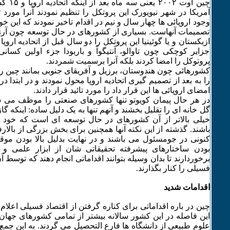
چین اوت 
آمریکا در شهر نیویورک این پروتکل را تنظیم نمودند آنرا مورد تائی
وجود اروپائی ها چهار سال و نیم در اقدام تاخیر نمودند که این خ
تصمیمات آنهاست. بسیاری از کشورهای در حال توسعه چون آرژانتی
ازبکستان و یا گوئینیا این پروتکل را دو سال قبل از اتحادیه اروپ
جزایر کوچکی چون تاوالو، آنتیگوآ و باربودا جزء اولین کسانی
پروتوکل را امضا کردند بلکه آنرا برسمیت شمردند.
کشورهائی چون هندوستان، برزیل و آفریقای جنوبی بمانند چین ر
امضای اروپائی ها این قرار داد را مورد تائید قرار دادند.
در هر حال پیمان کویوتو تنها کشورهای صنعتی را موظف می س
گل خانه ای را تقلیل بخشند و آنهم تنها به یک دلیل ساده: اینکه گا
خیلی بالاتر از آن کشورهای در حال توسعه ای است که خود
باشند. گذشته از این نکته آنها همچنین برای بخش بزرگی از بالار
کنونی در جومسئول می باشند و در نهایت بدلیل بالا بودن موق
بودن ساختارهای پیشرفته تحقیقاتی شان از ابزار علمی و 
برخوردارند تا بدان وسیله بتوانند اقداماتی انجام دهند که توسط آن 
فسیلی را کنار بگذارند.
اقدامات شدید
چین در باره اقداماتی برای کناره گرفتن از اقتصاد فسیلی اعلام
این فاصله در این کشور سالانه بیشتر از تمامی کشورهای جهان
علوم طبیعی از دانشگاه ها فارع التحصیل می گردند. به این جمع