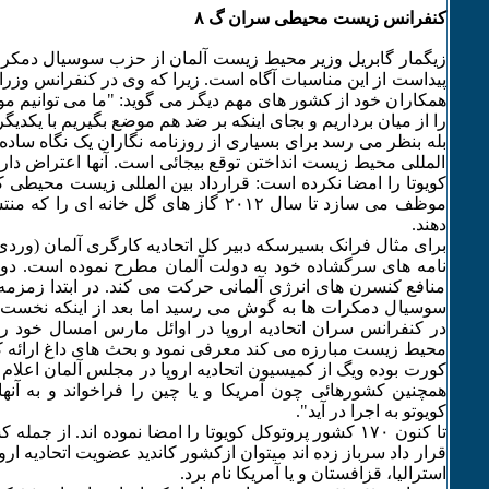
کنفرانس زیست محیطی سران گ ٨
زیگمار گابریل وزیر محیط زیست آلمان از حزب سوسیال دمکرا
همکاران خود از کشور های مهم دیگر می گوید: "ما می توانیم موا
را از میان برداریم و بجای اینکه بر ضد هم موضع بگیریم با یکدی
بله بنظر می رسد برای بسیاری از روزنامه نگاران یک نگاه ساده 
المللی محیط زیست انداختن توقع بیجائی است. آنها اعتراض دار
کویوتا را امضا نکرده است: قرارداد بین المللی زیست محیطی 
موظف می سازد تا سال ۲۰۱۲ گاز های گل خانه ای
دهند.
برای مثال فرانک بسیرسکه دبیر کل اتحادیه کارگری آلمان (وردی) 
نامه های سرگشاده خود به دولت آلمان مطرح نموده است. دولت
منافع کنسرن های انرژی آلمانی حرکت می کند. در ابتدا زمزم
سوسیال دمکرات ها به گوش می رسید اما بعد از اینکه نخست وز
در کنفرانس سران اتحادیه اروپا در اوائل مارس امسال خود ر
محیط زیست مبارزه می کند معرفی نمود و بحث های داغ ارائه کر
کورت بوده ویگ از کمیسیون اتحادیه اروپا در مجلس آلمان اعلام 
همچنین کشورهائی چون آمریکا و یا چین را فراخواند و به آنها
کویوتو به اجرا در آید".
تا کنون ۱۷۰ کشور پروتوکل کویوتا را امضا نموده اند. از جمل
قرار داد سرباز زده اند میتوان ازکشور کاندید عضویت اتحادیه اروپ
استرالیا، قزافستان و یا آمریکا نام برد.