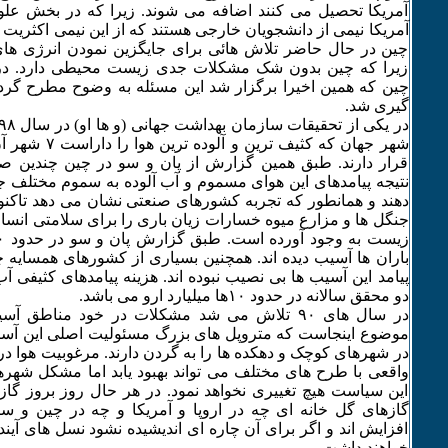
آمریکا تحصیل می کنند اضافه می شوند. زیرا که در بخش علو
آمریکا نیمی از دانشجویان خارجی هستند که از این نیمی اکثریت 
چین در حال حاضر تلاش هائی برای جایگزین نمودن انرژی های 
زیرا که چین بدون شک مشکلات جدی زیست محیطی دارد. در
چین که همین اخیرا برگزار شد این مسئله به وضوح مطرح گردی
گیری شد.
شهر جهان که کثیف ت
قرار دارند. طبق همین گزارش از پان و سو در چین چندین صد
نتیجه پیامدهای این هوای مسموم و آب آلوده به سموم مختلف 
دهند و همانطور که تجربه کشورهای صنعتی نشان می دهد تاکنو
جنگل ها و مزارع میوه خسارات زیان باری را برای سلامتی انسا
باران ها آسیب دیده اند. همچنین بسیاری از کشورهای همسایه چ
پیامد این آسیب ها بی نصیب نبوده اند. هزینه پیامدهای کثیفی آ
دو محقق سالانه در حدود ۱۰ها میلیارد ارو می باشد.
در سال های ۹۰ تلاش می شد مشکلات در خود مناطق 
موضوع اینجاست که متروپل های بزرگ مسئولیت اصلی این آ
در شهرهای کوچک و دهکده ها را به گردن دارند. مرغوبیت هوا د
واقعی با طرح های مختلف می تواند بهبود یابد اما مشکل شهره
این سیاست هیچ تغییری نخواهد نمود. در هر حال روز بروز گازک
گازهای گل خانه ای چه در اروپا و آمریکا و چه در چین و س
افزایش اند و اگر برای آن چاره ای اندیشیده نشود نسل های آی
خواهند داشت.