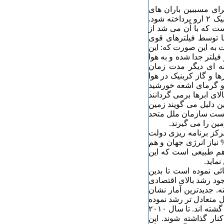
ه نقدی برای مسببین باران های
اسیدی گذاشته شود و چیزی در حدود هر کیلوگرم تولید گازکربنیک ۲ ارو پرداخته شود.
ت که با آن می شد از
 گازها توسط فیلترهای قوی
ت به این صورت که: این
فیلتر جدا شده و به هوا
نه ای دیگر مدت زمان
ا و گاز کربنیک در هوا
 و گرمای اشعه خورشید
لای ابرها برمی گردانند
ین دلیل می گویند زمین
ست سازمان ملل متحد
ین را می گیرند.
رکز برنامه ریزی دولت
 است در ۱٨ مارس در پکن می گوید که در حال حاضر ۱۵% نیاز انرژی جهان و هم
 رو هم طبیعی است که این
نماید.
۲۰ تا ۲۰۱۰ برنامه ریزی هائی نموده است تا بدین
ا وجود رشد بالای اقتصادی
. جدیدترین آمار نشان
 های قبل متعادل تر رشد نموده
است. هم اکنون در چین اقدامات جدی برای حل این مشکل آغاز گشته اند. تا سال ۲۰۱۰
ار گذاشته شوند. این