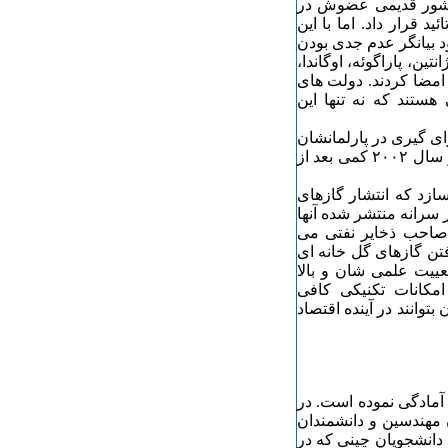
۲۰۰۲ یعنی سه ماه بعد از اینکه اتحادیه اروپا و ۱۵ کشور قدیمی عضوش در
د قرار داد. اما با این
ود بیانگر عدم جدی بودن
ن، پاراگوئه، اوگاندا،
ا امضا کردند. دولت های
 هستند که نه تنها این
ای گیری در پارلمانشان
را به بعد از تصمیم گیری اتحادیه اروپا محول نمودند و در ابتدا در سال ۲۰۰۲ کمی بعد از
ازد که انتشار گازهای
ز سرانه منتشر شده آنها
 صاحب ذخایر نفتی می
فتن گازهای گل خانه ای
عییت علمی شان و بالا
امکانات تکنیکی کافی
بتوانند در آینده اقتصاد
 آمادگی نموده است. در
 مهندسین و دانشمندان
 دانشجویان چینی که در