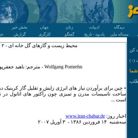
دیدگاه
ادبیات
زنان
جهان
بخش خبر
مساله ملی
یادبود - تاریخ
گفتگو
کارگری
گزارش
حق
محیط زیست و گازهای گل خانه ای - ۲
 کن
۰)
Wolfgang Pomrehn - مترجم: ناهید جعفرپور
شما
طلب
• چین برای برآوردن نیاز های انرژی زایش و تقلیل گاز کربنیک
ساخت تاسیسات مدرن و تمیزی چون رآکتور های اتانول در ن
است ...
اخبار روز:
www.iran-chabar.de
سه‌شنبه ۱۴ فروردين ۱٣٨۶ - ٣ آوريل ۲۰۰۷