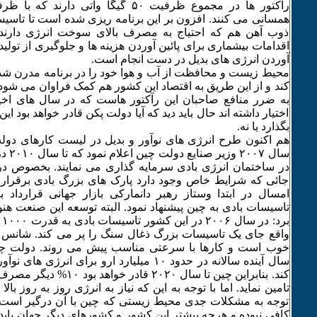
همسانی می کنند. افزون بر این برنامه ریزی شده است تا تاسیس
ذوب آهن هم که احتیاج به مصرف بالای سوخت انرژی دارند 
اقدامات بیشماری برای پائین آوردن هزینه ها و جلوگیری از تو
آوردن انرژی های بدیل در دست انجام است.
محیط زیست و محافظت از آب و هوا خود را در برنامه مدرن شد
کند و از این طریق به اقتصاد این کشور هم کمک فراوان می شود. ا
به ضرر منافع صاحبان این رآکتور هاست که در سال های اخی
اختیار داشته اند حال باید دید که آیا دولت پکن قادر خواهد بود این
بگذارد یا نه.
هم اکنون طرح انرژی های نوآور و بدیل در لیست کارهای دولت 
در ساختمان انرژی بادی سرمایه گذاری می نمایند. بخصوص در
جائی که شرایط خاص وجود دارد پارک های بزرگ بادی برقرار ش
امسال در ابتدا وستاز رهبر دانمارکی بازار جهانی قرارداد
تاسیسات بادی به چین پیشنهاد نمود. البته توسعه این صنعت هن
بر
واقع جای یک تاسیسات بزرگ ذغال سنگ را پر می کند. شانس ت
سال آینده سالانه در حدود ۱۰ میلیارد ارو برای انر
کند. بنابراین چین تا سال ۲۰۲۰ ق
تامین نماید. اما با توجه به این که نیاز به انرژی روز به روز بال
توجه به مشکلات جدی محیط زیستی که چین با آن درگیر است، 
کافی نبوده و هرچه بیشتر این کشور و کشورهای دیگر جهان باید