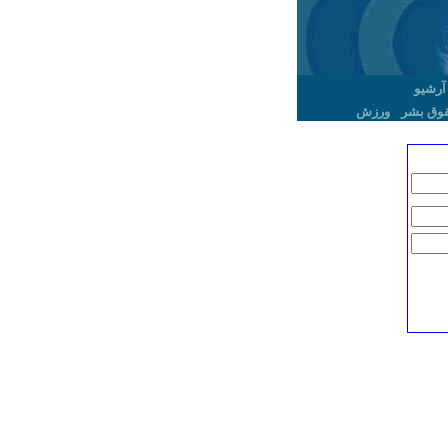
آرشیو
وق بشر
ورزش