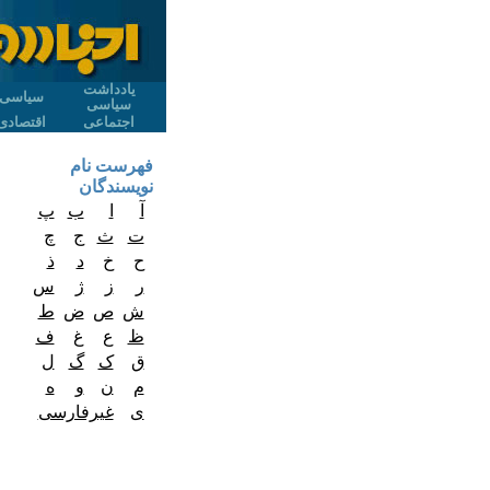
یادداشت
سیاسی
سیاسی
اجتماعی
اقتصادی
فهرست نام
نویسندگان
آ
ا
ب
پ
ت
ث
ج
چ
ح
خ
د
ذ
ر
ز
ژ
س
ش
ص
ض
ط
ظ
ع
غ
ف
ق
ک
گ
ل
م
ن
و
ه
ی
غیرفارسی