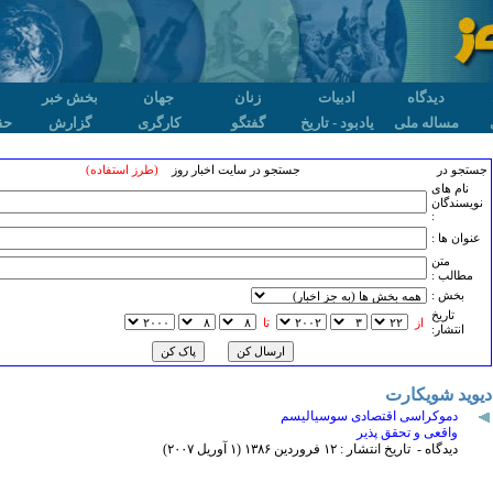
دیدگاه
ادبیات
زنان
جهان
بخش خبر
مساله ملی
یادبود - تاریخ
گفتگو
کارگری
گزارش
حق
جستجو در
جستجو در سایت اخبار روز
(طرز استفاده)
نام های
نویسندگان
:
عنوان ها :
متن
مطالب :
بخش :
تاريخ
از
تا
انتشار:
دیوید شویکارت
دموکراسی اقتصادی سوسیالیسم
واقعی و تحقق پذیر
دیدگاه - تاریخ انتشار : ۱۲ فروردين ۱٣٨۶ (۱ آوريل ۲۰۰۷)