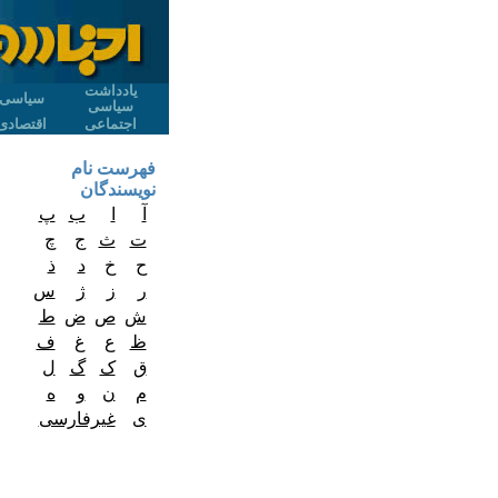
یادداشت
سیاسی
سیاسی
اجتماعی
اقتصادی
فهرست نام
نویسندگان
آ
ا
ب
پ
ت
ث
ج
چ
ح
خ
د
ذ
ر
ز
ژ
س
ش
ص
ض
ط
ظ
ع
غ
ف
ق
ک
گ
ل
م
ن
و
ه
ی
غیرفارسی