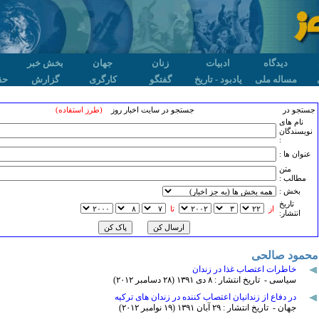
دیدگاه
ادبیات
زنان
جهان
بخش خبر
مساله ملی
یادبود - تاریخ
گفتگو
کارگری
گزارش
حق
جستجو در
جستجو در سایت اخبار روز
(طرز استفاده)
نام های
نویسندگان
:
عنوان ها :
متن
مطالب :
بخش :
تاريخ
از
تا
انتشار:
محمود صالحی
خاطرات اعتصاب غذا در زندان
سیاسی - تاریخ انتشار : ٨ دی ۱٣۹۱ (۲٨ دسامبر ۲۰۱۲)
در دفاع از زندانیان اعتصاب کننده در زندان های ترکیه
جهان - تاریخ انتشار : ۲۹ آبان ۱٣۹۱ (۱۹ نوامبر ۲۰۱۲)