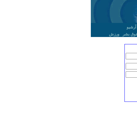
آرشیو
وق بشر
ورزش