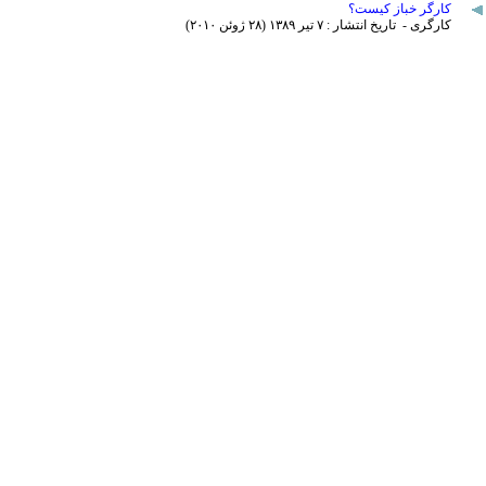
کارگر خباز کیست؟
کارگری - تاریخ انتشار : ۷ تير ۱٣٨۹ (۲٨ ژوئن ۲۰۱۰)