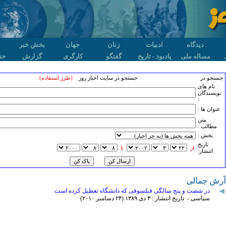
دیدگاه
ادبیات
زنان
جهان
بخش خبر
مساله ملی
یادبود - تاریخ
گفتگو
کارگری
گزارش
حق
جستجو در
جستجو در سایت اخبار روز
(طرز استفاده)
نام های
نویسندگان
:
عنوان ها :
متن
مطالب :
بخش :
تاريخ
از
تا
انتشار:
آرش جمالی
در شصت و پنج سالگی فیلسوفی که دانشگاه تعطیل کرده است
سیاسی - تاریخ انتشار : ٣ دی ۱٣٨۹ (۲۴ دسامبر ۲۰۱۰)