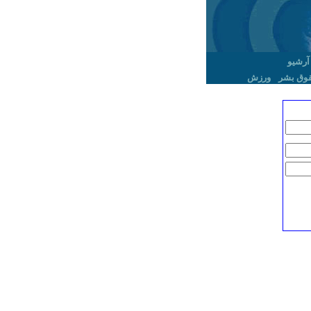
آرشیو
وق بشر
ورزش