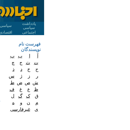
یادداشت
سیاسی
سیاسی
اجتماعی
اقتصادی
فهرست نام
نویسندگان
آ
ا
ب
پ
ت
ث
ج
چ
ح
خ
د
ذ
ر
ز
ژ
س
ش
ص
ض
ط
ظ
ع
غ
ف
ق
ک
گ
ل
م
ن
و
ه
ی
غیرفارسی