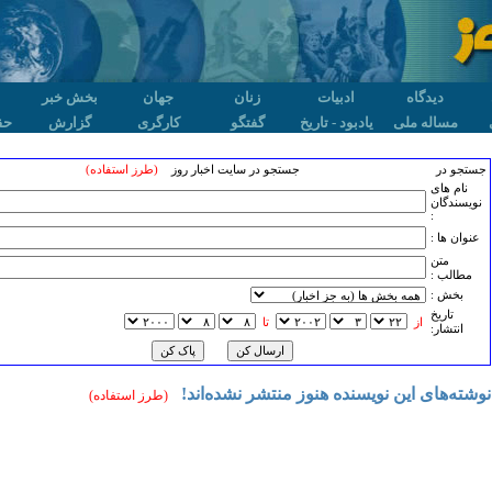
دیدگاه
ادبیات
زنان
جهان
بخش خبر
مساله ملی
یادبود - تاریخ
گفتگو
کارگری
گزارش
حق
جستجو در
جستجو در سایت اخبار روز
(طرز استفاده)
نام های
نویسندگان
:
عنوان ها :
متن
مطالب :
بخش :
تاريخ
از
تا
انتشار:
نوشته‌های این نویسنده هنوز منتشر نشده‌اند!
(طرز استفاده)