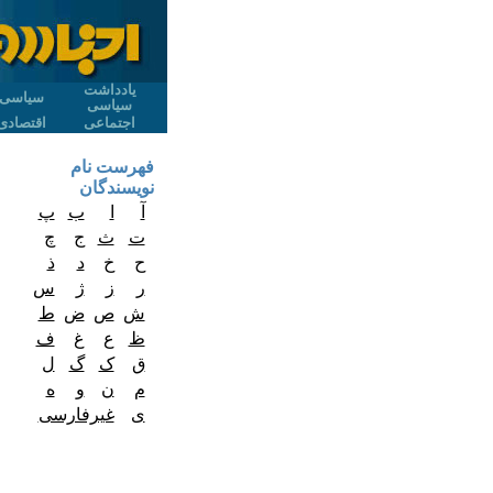
یادداشت
سیاسی
سیاسی
اجتماعی
اقتصادی
فهرست نام
نویسندگان
آ
ا
ب
پ
ت
ث
ج
چ
ح
خ
د
ذ
ر
ز
ژ
س
ش
ص
ض
ط
ظ
ع
غ
ف
ق
ک
گ
ل
م
ن
و
ه
ی
غیرفارسی