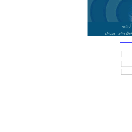
آرشیو
وق بشر
ورزش