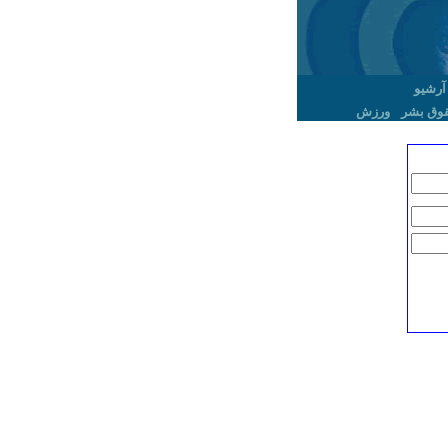
آرشیو
وق بشر
ورزش