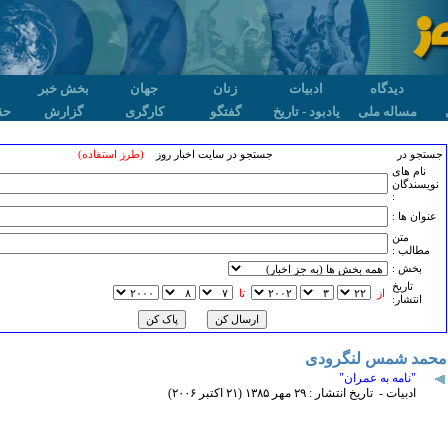
دیدگاه
ادبیات
زنان
جهان
بخش خبر
مساله ملی
یادبود - تاریخ
گفتگو
کارگری
گزارش
حق
جستجو در
جستجو در سایت اخبار روز
(طرز استفاده)
نام های
نویسندگان
:
عنوان ها :
متن
مطالب :
بخش :
تاريخ
از
تا
انتشار:
محمد شمس لنگرودی
"نامه به عمران"
ادبیات - تاریخ انتشار : ۲۹ مهر ۱٣٨۵ (۲۱ اکتبر ۲۰۰۶)