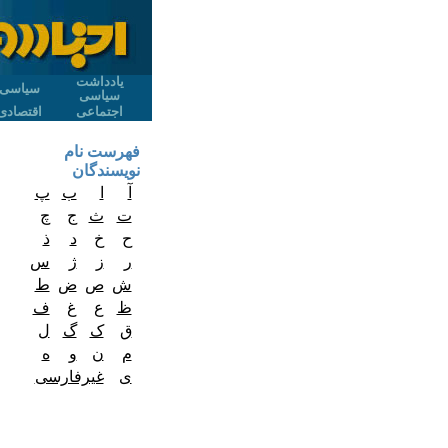
یادداشت
سیاسی
سیاسی
اجتماعی
اقتصادی
فهرست نام
نویسندگان
آ
ا
ب
پ
ت
ث
ج
چ
ح
خ
د
ذ
ر
ز
ژ
س
ش
ص
ض
ط
ظ
ع
غ
ف
ق
ک
گ
ل
م
ن
و
ه
ی
غیرفارسی