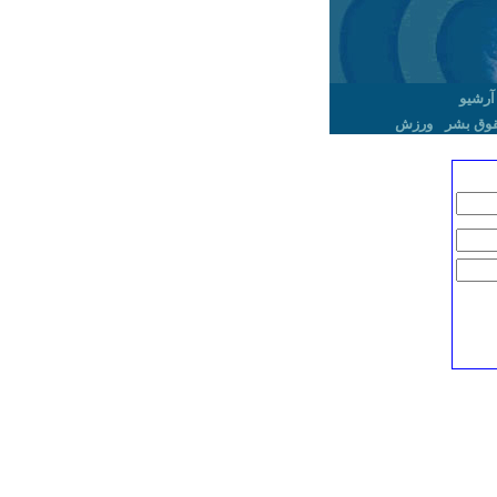
آرشیو
وق بشر
ورزش