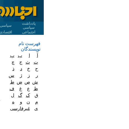
یادداشت
سیاسی
سیاسی
اجتماعی
اقتصادی
فهرست نام
نویسندگان
آ
ا
ب
پ
ت
ث
ج
چ
ح
خ
د
ذ
ر
ز
ژ
س
ش
ص
ض
ط
ظ
ع
غ
ف
ق
ک
گ
ل
م
ن
و
ه
ی
غیرفارسی