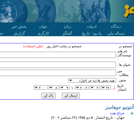
دیدگاه
ادبیات
زنان
جهان
بخش خبر
مساله ملی
یادبود - تاریخ
گفتگو
کارگری
گزارش
حق
جستجو در
جستجو در سایت اخبار روز
(طرز استفاده)
نام های
نویسندگان
:
عنوان ها :
متن
مطالب :
بخش :
تاريخ
از
تا
انتشار:
آنتونیو جوهاسز
حراج نفت
جهان - تاریخ انتشار : ۵ دی ۱٣٨۵ (۲۶ دسامبر ۲۰۰۶)