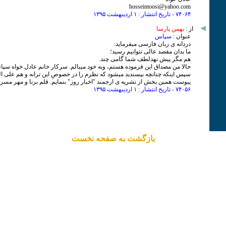
hosseintoosi@yahoo.com
۷۴۰۶۴ - تاریخ انتشار : ۱ ارديبهشت ۱٣۹۵
از :
بهمن پارسا
عنوان :
سپاس
دردانه ی زبان فارسی میفرماید:
ما بدان مقصد عالی نتوانیم رسید؛
هم مگر پیش نهدلطف شما گامی چند.
حالا من مصداق این فرموده هستم، وبه خود میبالم. سرکار خانم عادل خواه سپاس
سپس اینکه چنانچه بپسندید میشود که نظرم را در خصوصِ این ترانه و هم علی ا
پیوست همین بخش از نشریه ی ارجمند "اخبار روز" بنمایم. قلم برنا و مهر مسری
۷۴۰۵۶ - تاریخ انتشار : ۱ ارديبهشت ۱٣۹۵
بازگشت به صفحه نخست