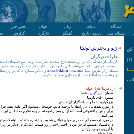
دیدگاه
ادبیات
زنان
جهان
بخش خبر
مساله ملی
یادبود - تاریخ
گفتگو
کارگری
گزارش
حق
رُنو و دخترش لولیتا
کن
نظرات دیگران
۲)
اگر یکی از مطالبی که در این صفحه درج شده به نظر شما نوعی سوءاستفاده (تبلیغات
سیستم نظردهی سایت می‌باشد یا آن را توهینی آشکار به یک فرد، گروه، سازمان یا ..
شما
مسئله را از طریق ایمیل
abuse@akhbar-rooz.com
و با ذکر شماره‌ای که در زیر مطلب
درج شده به ما اطلاع دهید. از همکاری شما متشکریم.
لب
از :
فریبا عادل خواه
عنوان :
بزرگوارید شما
ممنون اقای پارسا
بزرگوارید شما و سپاسگزارتان هستم
در مورد نقدهایتان در رابطه با ترجمه هایم، خوشحال میشوم اگر ادامه دهید چرا
برای چنین چالشهائی است که از ان بسیار اموخته ام و به نظرم مخاطبان این ست
می کنند.
در مورد ترجمه هائی که در پیامهای قبلتان هم به انها اشاره داشتید، البته که میت
دریافتشان هستم. ادرس من در اختیار اخبار روز هست، اما یک بار دیگر در زیر ا
با ارزوی خوبی برایتان
عادل خواه